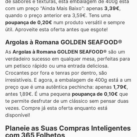
de sabores e texturas, esta embalagem de 400g está
com um preço "Ainda Mais Baixo": apenas
3,39€
,
quando o preço anterior era 3,59€. Tens uma
poupança de 0,20€
num produto versátil e sempre
útil. Aproveite esta oferta antes que esgote!
Argolas à Romana GOLDEN SEAFOOD®
As
Argolas à Romana GOLDEN SEAFOOD®
são um
verdadeiro sucesso em qualquer mesa, perfeitas para
um petisco rápido ou uma entrada deliciosa.
Crocantes por fora e tenras por dentro, são
irresistíveis. E agora, a embalagem de 400g está a um
preço que é uma autêntica pechincha: apenas
1,79€
,
antes 1,89€. É uma pequena
poupança de 0,10€
que
te permite desfrutar de um clássico sem pensar duas
vezes. Compre já esta oferta enquanto está
disponível!
Planeie as Suas Compras Inteligentes
com 365 Folhetos