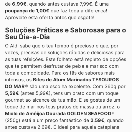
de
6,99€
, quando antes custava 7,99€. É uma
poupança de 1,00€
que faz toda a diferença!
Aproveite esta oferta antes que esgote!
Soluções Práticas e Saborosas para o
Seu Dia-a-Dia
O Aldi sabe que o teu tempo é precioso e que, por
vezes, precisas de soluções rápidas e deliciosas para
as tuas refeições. Este folheto está repleto de opções
que te permitem desfrutar de peixe e marisco com
toda a comodidade. Para os fãs de sabores mais
intensos, os
Bifes de Atum Marinados TESOUROS
DO MAR®
são uma escolha excelente. Com 360g por
5,59€
(antes 5,99€), tens um prato com um toque
gourmet ao alcance da tua mão. E se gostas de um
toque de mar nos teus pratos de massa ou arroz, o
Miolo de Amêijoa Dourada GOLDEN SEAFOOD®
(250g) está a um preço fantástico de
2,59€
, quando
antes custava 2,69€. É ideal para aquela cataplana