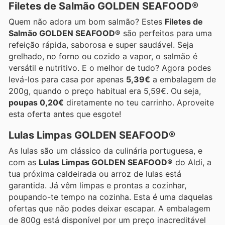
Filetes de Salmão GOLDEN SEAFOOD®
Quem não adora um bom salmão? Estes
Filetes de
Salmão GOLDEN SEAFOOD®
são perfeitos para uma
refeição rápida, saborosa e super saudável. Seja
grelhado, no forno ou cozido a vapor, o salmão é
versátil e nutritivo. E o melhor de tudo? Agora podes
levá-los para casa por apenas
5,39€
a embalagem de
200g, quando o preço habitual era 5,59€. Ou seja,
poupas 0,20€
diretamente no teu carrinho. Aproveite
esta oferta antes que esgote!
Lulas Limpas GOLDEN SEAFOOD®
As lulas são um clássico da culinária portuguesa, e
com as
Lulas Limpas GOLDEN SEAFOOD®
do Aldi, a
tua próxima caldeirada ou arroz de lulas está
garantida. Já vêm limpas e prontas a cozinhar,
poupando-te tempo na cozinha. Esta é uma daquelas
ofertas que não podes deixar escapar. A embalagem
de 800g está disponível por um preço inacreditável