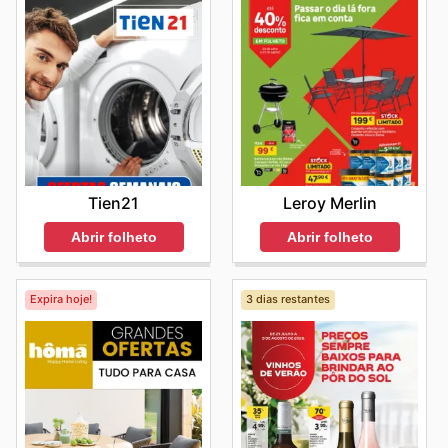
Tien21
Leroy Merlin
Abrir folheto
Abrir folheto
Expira hoje!
3 dias restantes