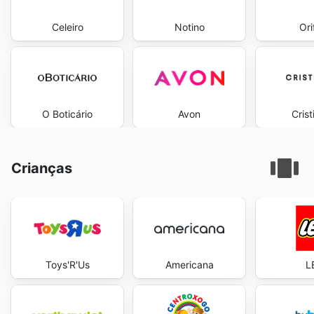
Celeiro
Notino
Ori
O Boticário
Avon
Crist
Crianças
Toys'R'Us
Americana
L