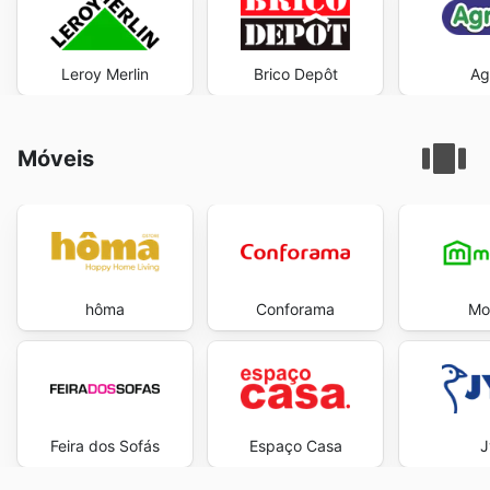
Leroy Merlin
Brico Depôt
Ag
Móveis
hôma
Conforama
Mov
Feira dos Sofás
Espaço Casa
J