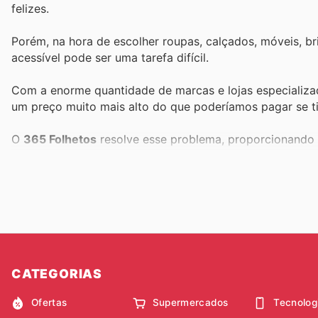
felizes.
Porém, na hora de escolher roupas, calçados, móveis, b
acessível pode ser uma tarefa difícil.
Com a enorme quantidade de marcas e lojas especializ
um preço muito mais alto do que poderíamos pagar se ti
O
365 Folhetos
resolve esse problema, proporcionando u
compras. Com a mais completa lista de catálogos de loja
compras sabendo que receberá os melhores produtos e
Seu programa de pontos de fidelidade permitirá que vo
exclusivas.
Com seu sistema de busca e filtros, você pode encontrar
que seus filhos tenham tudo o que merecem sem ter que
CATEGORIAS
Aproveite frete grátis, promoções exclusivas, novos pr
Ofertas
Supermercados
Tecnolog