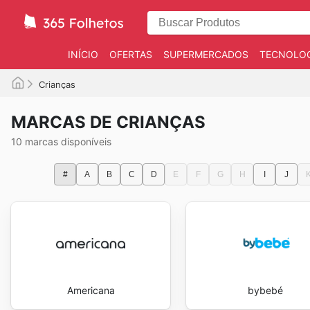
INÍCIO
OFERTAS
SUPERMERCADOS
TECNOLOG
Crianças
MARCAS DE CRIANÇAS
10 marcas disponíveis
#
A
B
C
D
E
F
G
H
I
J
Americana
bybebé