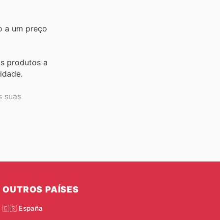
to a um preço
s produtos a
idade.
s suas
as suas
 recompensas
odutos para
OUTROS PAÍSES
🇪🇸 España
 variedade de