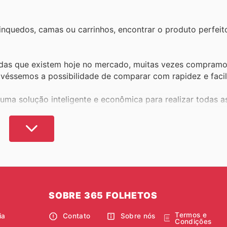
rinquedos, camas ou carrinhos, encontrar o produto perfei
adas que existem hoje no mercado, muitas vezes compramo
véssemos a possibilidade de comparar com rapidez e facil
ma solução inteligente e econômica para realizar todas a
s e produtos infantis de Portugal, você pode fazer todas 
 os menores preços do mercado, sempre.
cê adicione benefícios a cada compra que fizer e obtenha
 suas lojas favoritas e descobrir novos e emocionantes pr
 gastar mais.
SOBRE 365 FOLHETOS
Termos e
odutos, ofertas sazonais, assinaturas premium e uma ampla
ia
Contato
Sobre nós
Condições