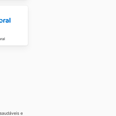
ral
udáveis ​​e