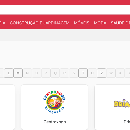
IA
CONSTRUÇÃO E JARDINAGEM
MÓVEIS
MODA
SAÚDE E 
K
L
M
N
O
P
Q
R
S
T
U
V
W
X
Centroxogo
Dr