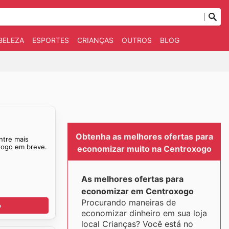
BELEZA
ESPORTES
CRIANÇAS
OUTROS
BLOG
Obtenha as melhores ofertas para
ntre mais
xogo em breve.
economizar muito na Centroxogo
As melhores ofertas para
economizar em Centroxogo
Procurando maneiras de
o
economizar dinheiro em sua loja
local Crianças? Você está no