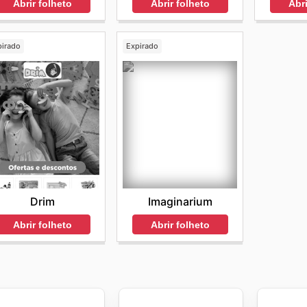
Abrir folheto
Abri
Abrir folheto
pirado
Expirado
Drim
Imaginarium
Abrir folheto
Abrir folheto