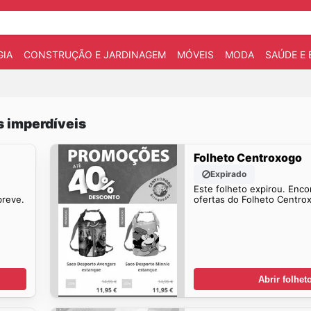
IA
CONSTRUÇÃO E JARDINAGEM
MÓVEIS
MODA
SAÚDE E 
s imperdíveis
Folheto Centroxogo
Expirado
Este folheto expirou. Enco
breve.
ofertas do Folheto Centro
Abrir folhet