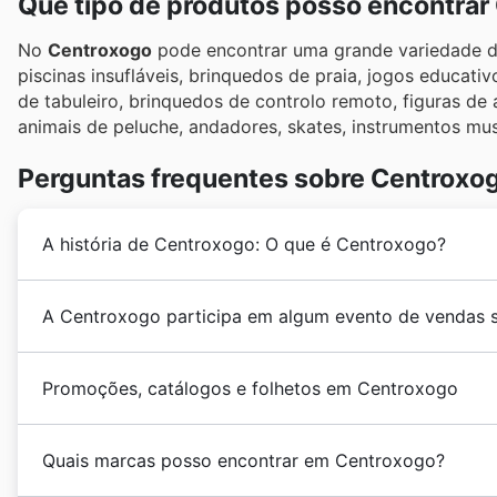
Que tipo de produtos posso encontrar
No
Centroxogo
pode encontrar uma grande variedade de
piscinas insufláveis, brinquedos de praia, jogos educati
de tabuleiro, brinquedos de controlo remoto, figuras de a
animais de peluche, andadores, skates, instrumentos music
Perguntas frequentes sobre Centroxo
A história de Centroxogo: O que é Centroxogo?
A sede do
Centroxogo
foi fundada em 1990 em Goián
A Centroxogo participa em algum evento de vendas 
imaginação a crianças de todas as idades. Nesse mes
iniciou a sua expansão internacional em 2000, quando
Sim, o Centroxogo participa em várias promoções sazo
o Centroxogo abriu a sua loja no Algarve, um destino
Promoções, catálogos e folhetos em Centroxogo
aqui os
folhetos do Centroxogo
,
promoções semana
24 lojas em Portugal, e no ano seguinte acrescentou 
recentes. Desde o
Salão da Primavera
e o
Salão de V
Gelo em Viseu.
Centroxogo
é uma cadeia espanhola de lojas de brin
descontos de Outono
, até às grandes vendas de
Nat
Quais marcas posso encontrar em Centroxogo?
Centroxogo tem sempre algo especial preparado. N