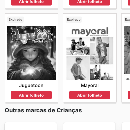
Abrir folheto
Abrir folheto
Expirado
Expirado
Ex
Juguetoon
Mayoral
Abrir folheto
Abrir folheto
Outras marcas de Crianças