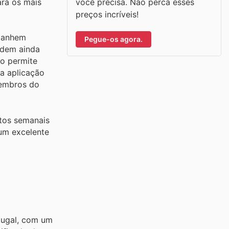
você precisa. Não perca esses
ara os mais
preços incríveis!
mpanhem
Pegue-os agora.
odem ainda
go permite
 a aplicação
membros do
tos semanais
 um excelente
tugal, com um