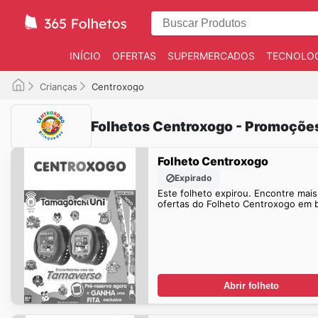
INÍCIO
OFERTAS
SUPERMERCADOS
TECNOLOG
Crianças
Centroxogo
Folhetos Centroxogo - Promoçõe
Folheto Centroxogo
Expirado
Este folheto expirou. Encontre mais
ofertas do Folheto Centroxogo em 
Abrir folheto