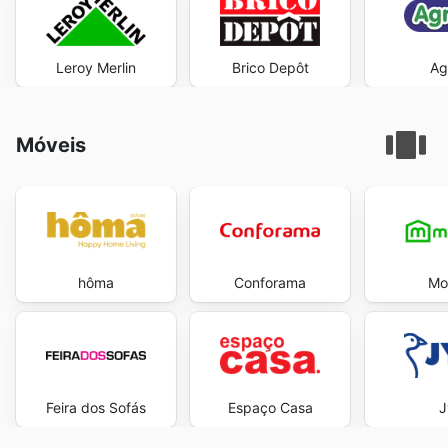
Leroy Merlin
Brico Depôt
Ag
Móveis
hôma
Conforama
Mov
Feira dos Sofás
Espaço Casa
J