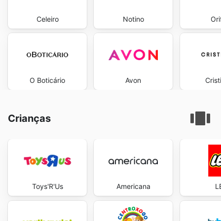
Celeiro
Notino
Ori
O Boticário
Avon
Crist
Crianças
Toys'R'Us
Americana
L