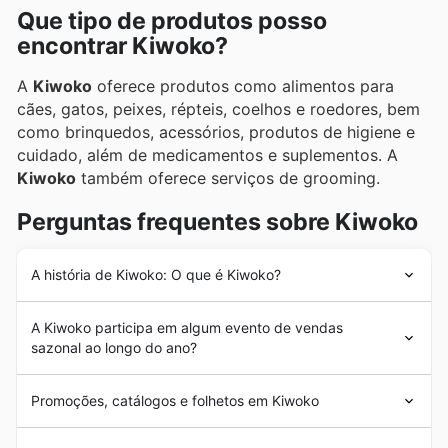
Que tipo de produtos posso
encontrar Kiwoko?
A
Kiwoko
oferece produtos como alimentos para
cães, gatos, peixes, répteis, coelhos e roedores, bem
como brinquedos, acessórios, produtos de higiene e
cuidado, além de medicamentos e suplementos. A
Kiwoko
também oferece serviços de grooming.
Perguntas frequentes sobre Kiwoko
A história de Kiwoko: O que é Kiwoko?
A
Kiwoko
é uma empresa 100% portuguesa com mais
A Kiwoko participa em algum evento de vendas
de 25 anos de experiência, com sede na cidade de
sazonal ao longo do ano?
Lisboa. Graças ao sucesso e reconhecimento dos seus
clientes, a
Kiwoko
cresceu e expandiu-se por todo o
Sim, a Kiwoko participa ativamente em diversas
país e atualmente opera 180 lojas. Desta forma, a
Promoções, catálogos e folhetos em Kiwoko
promoções sazonais ao longo do ano em Portugal,
Kiwoko
tornou-se líder no sector, oferecendo os mais
oferecendo
descontos Kiwoko
e
promoções Kiwoko
variados produtos aos melhores preços.
A
Kiwoko
é a maior cadeia de lojas de animais de
em muitas ocasiões. Poderá encontrar ofertas especiais