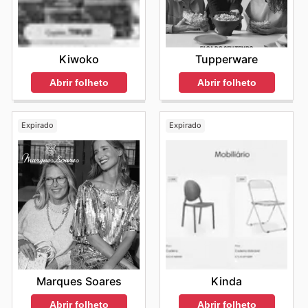
Kiwoko
Tupperware
Abrir folheto
Abrir folheto
Expirado
Expirado
Marques Soares
Kinda
Abrir folheto
Abrir folheto