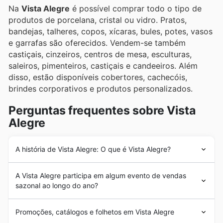
Na
Vista Alegre
é possível comprar todo o tipo de
produtos de porcelana, cristal ou vidro. Pratos,
bandejas, talheres, copos, xícaras, bules, potes, vasos
e garrafas são oferecidos. Vendem-se também
castiçais, cinzeiros, centros de mesa, esculturas,
saleiros, pimenteiros, castiçais e candeeiros. Além
disso, estão disponíveis cobertores, cachecóis,
brindes corporativos e produtos personalizados.
Perguntas frequentes sobre Vista
Alegre
A história de Vista Alegre: O que é Vista Alegre?
A
Vista Alegre
foi fundada em 1824 por José Ferreira
A Vista Alegre participa em algum evento de vendas
Pinto Basto, mas a sua origem remonta a 12 anos
sazonal ao longo do ano?
quando o seu fundador comprou o primeiro terreno
onde ficaria a fábrica. Após pedido de autorização ao
Sim, a Vista Alegre participa ativamente em diversas
rei D. João VI, obteve autorização para instalar a
Promoções, catálogos e folhetos em Vista Alegre
promoções sazonais ao longo do ano, oferecendo
primeira indústria dedicada à produção de porcelana