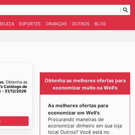
BELEZA
ESPORTES
CRIANÇAS
OUTROS
BLOG
Obtenha as melhores ofertas para
as.
Obtenha as
’s Catálogo de
economizar muito na Well’s
4 - 31/12/2026
As melhores ofertas para
economizar em Well’s
Procurando maneiras de
o
economizar dinheiro em sua loja
local Outros? Você está no