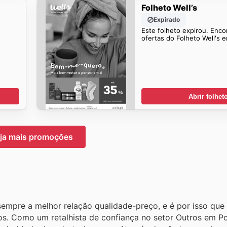
Folheto Well’s
Expirado
Este folheto expirou. Enco
ofertas do Folheto Well's 
Abrir folhet
ja mais promoções
empre a melhor relação qualidade-preço, e é por isso que
os. Como um retalhista de confiança no setor Outros em Po