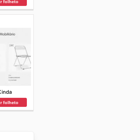
r folheto
Kinda
r folheto