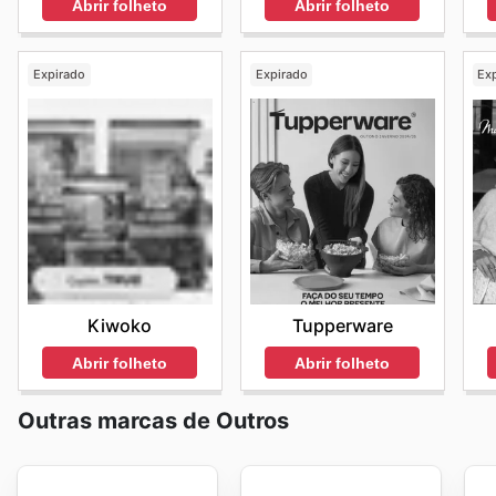
Abrir folheto
Abrir folheto
Expirado
Expirado
Ex
Kiwoko
Tupperware
Abrir folheto
Abrir folheto
Outras marcas de Outros