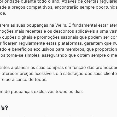
prioridade durante todo o ano. Através de ofertas regulare
dade a preços competitivos, encontrarão sempre oportunid
de.
arem as suas poupanças na Well’s. É fundamental estar ate
moções mais recentes e os descontos aplicáveis a uma vas
nte cupões digitais e promoções sazonais que podem ser co
verificarem regularmente estas plataformas, garantem que 
tado e benefícios exclusivos para membros, que proporcio
s torna-se simples, assegurando que obtêm sempre o mel
entes a planear as suas compras em função das promoções
 oferecer preços acessíveis e a satisfação dos seus client
pre ao alcance de todos.
em de poupanças exclusivas todos os dias.
’s?