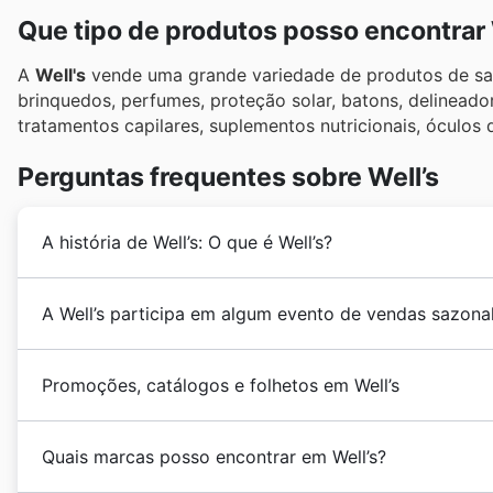
Que tipo de produtos posso encontrar 
A
Well's
vende uma grande variedade de produtos de saúd
brinquedos, perfumes, proteção solar, batons, delineado
tratamentos capilares, suplementos nutricionais, óculos 
Perguntas frequentes sobre Well’s
A história de Well’s: O que é Well’s?
Em 18 de agosto de 1959, o empresárioAfonso Pinto d
A Well’s participa em algum evento de vendas sazona
conhecida como Sonae, com o objetivo de democratiz
a Sonae cresceu e alargou a sua gama de produtos cri
Sim, o Wells participa ativamente em diversas prom
em todo o país. Seus valores de atendimento person
Promoções, catálogos e folhetos em Well’s
e
folhetos semanais
que pode consultar aqui no nosso
das líderes em seu segmento.
Primavera
, o
Verão
, a campanha de
Regresso às Aul
Well's
é uma cadeia portuguesa de artigos de beleza 
disso, o Wells tem promoções especiais durante gr
Quais marcas posso encontrar em Well’s?
Não perca também as nossas ofertas durante o
Dia d