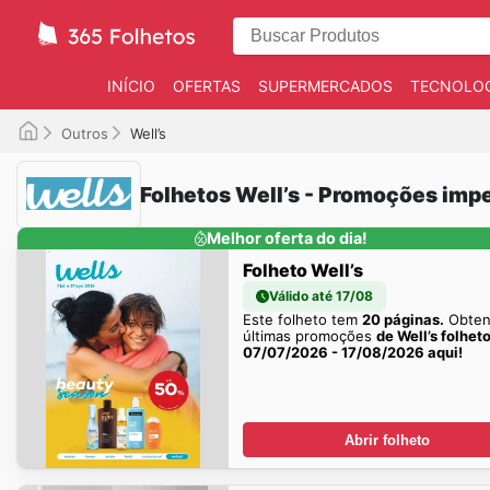
INÍCIO
OFERTAS
SUPERMERCADOS
TECNOLOG
Outros
Well’s
Folhetos Well’s - Promoções impe
Melhor oferta do dia!
Folheto Well’s
Válido até 17/08
Este folheto tem
20 páginas.
Obten
últimas promoções
de Well’s folhet
07/07/2026 - 17/08/2026 aqui!
Abrir folheto