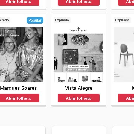
Abrir folheto
Abrir folheto
Abri
pirado
Expirado
Expirado
Popular
Vista Alegre
Marques Soares
Abrir folheto
Abri
Abrir folheto