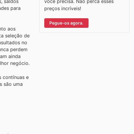
você precisa. Não perca esses
s, saldos
ades para
preços incríveis!
Pegue-os agora.
nto aos
ta seleção de
nsultados no
nunca perdem
nam ainda
hor negócio.
 contínuas e
es são uma