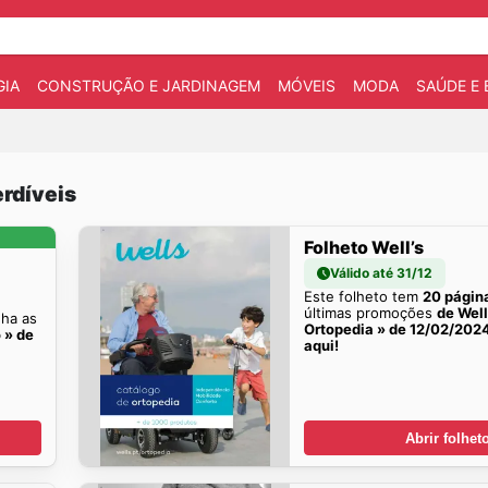
IA
CONSTRUÇÃO E JARDINAGEM
MÓVEIS
MODA
SAÚDE E 
rdíveis
Folheto Well’s
Válido até 31/12
Este folheto tem
20 págin
últimas promoções
de Well
ha as
Ortopedia » de 12/02/202
o » de
aqui!
Abrir folhet