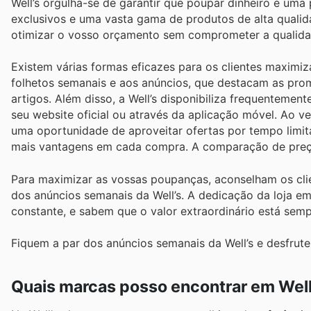
Well’s orgulha-se de garantir que poupar dinheiro é uma 
exclusivos e uma vasta gama de produtos de alta quali
otimizar o vosso orçamento sem comprometer a qualida
Existem várias formas eficazes para os clientes maximiz
folhetos semanais e aos anúncios, que destacam as pro
artigos. Além disso, a Well’s disponibiliza frequenteme
seu website oficial ou através da aplicação móvel. Ao 
uma oportunidade de aproveitar ofertas por tempo limi
mais vantagens em cada compra. A comparação de preço
Para maximizar as vossas poupanças, aconselham os cli
dos anúncios semanais da Well’s. A dedicação da loja em
constante, e sabem que o valor extraordinário está sem
Fiquem a par dos anúncios semanais da Well’s e desfrut
Quais marcas posso encontrar em Well