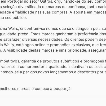
ia em Portugal no setor Outros, orgulhando-se do seu com
a seleção diversificada de marcas de confiança, tanto nac
riedade e fiabilidade nas suas compras. A aposta em marca
ao seu público.
is na Well’s, encontram-se nomes que se distinguem pela s
qualidade-preço. Estas marcas ganharam a preferência dos
e satisfazer diversas necessidades. Os clientes podem des
da Well’s, catálogos online e promoções exclusivas, que fr
. A visibilidade destas marcas é uma prioridade, assegura
competitivos, garantia de produtos autênticos e promoções 
a valor sem comprometer a qualidade. Incentivam os seus cl
 mantendo-se a par dos novos lançamentos e descontos por
s melhores marcas e comece a poupar já.