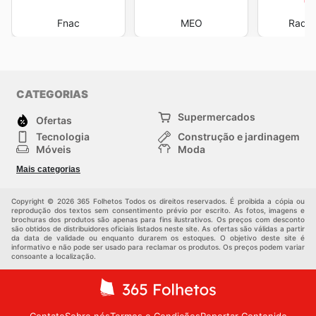
Fnac
MEO
Radio
CATEGORIAS
Supermercados
Ofertas
Tecnologia
Construção e jardinagem
Móveis
Moda
Saúde e Beleza
Esportes
Mais categorias
Crianças
Outros
Copyright © 2026 365 Folhetos Todos os direitos reservados. É proibida a cópia ou
reprodução dos textos sem consentimento prévio por escrito. As fotos, imagens e
brochuras dos produtos são apenas para fins ilustrativos. Os preços com desconto
são obtidos de distribuidores oficiais listados neste site. As ofertas são válidas a partir
da data de validade ou enquanto durarem os estoques. O objetivo deste site é
informativo e não pode ser usado para reclamar os produtos. Os preços podem variar
consoante a localização.