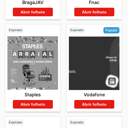
BragaJAV
Fnac
Abrir folheto
Abrir folheto
Expirado
Expirado
Popular
Staples
Vodafone
Abrir folheto
Abrir folheto
Expirado
Expirado