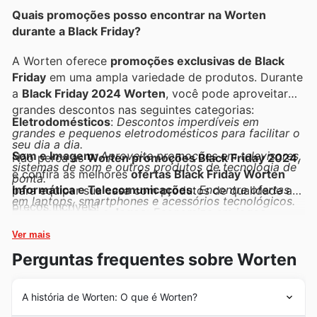
exclusivas que a Worten divulga regularmente.
Quais promoções posso encontrar na Worten
durante a Black Friday?
A Worten oferece
promoções exclusivas de Black
Friday
em uma ampla variedade de produtos. Durante
a
Black Friday 2024 Worten
, você pode aproveitar
grandes descontos nas seguintes categorias:
Eletrodomésticos
:
Descontos imperdíveis em
grandes e pequenos eletrodomésticos para facilitar o
seu dia a dia.
Som e Imagem
:
Aproveite promoções em televisores,
Não perca as
Worten promoções Black Friday 2024
,
sistemas de som e outros produtos de tecnologia de
e confira as melhores
ofertas Black Friday Worten
ponta.
Informática e Telecomunicações
:
Encontre ofertas
para equipar sua casa com produtos de qualidade a
em laptops, smartphones e acessórios tecnológicos.
preços incríveis!
Entretenimento e Jogos
:
Economize em jogos,
consoles e produtos culturais para toda a família.
Casa e Decoração
:
Renove seu espaço com
Ver mais
promoções em móveis, itens de decoração e
Perguntas frequentes sobre Worten
produtos para o lar.
Beleza e Saúde
:
Ofertas especiais em produtos de
cuidado pessoal, saúde e bem-estar.
Produtos para Bebês e Animais
:
Descontos em itens
A história de Worten: O que é Worten?
essenciais para bebês e cuidados com seus pets.