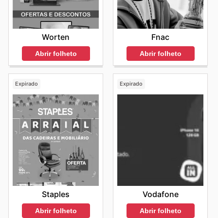
Fnac
Worten
Abrir folheto
Abrir folheto
Expirado
Expirado
Staples
Vodafone
Abrir folheto
Abrir folheto