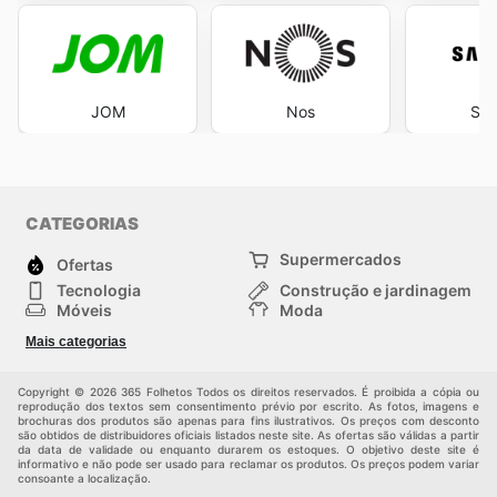
JOM
Nos
Sa
CATEGORIAS
Supermercados
Ofertas
Tecnologia
Construção e jardinagem
Móveis
Moda
Saúde e Beleza
Esportes
Mais categorias
Crianças
Outros
Copyright © 2026 365 Folhetos Todos os direitos reservados. É proibida a cópia ou
reprodução dos textos sem consentimento prévio por escrito. As fotos, imagens e
brochuras dos produtos são apenas para fins ilustrativos. Os preços com desconto
são obtidos de distribuidores oficiais listados neste site. As ofertas são válidas a partir
da data de validade ou enquanto durarem os estoques. O objetivo deste site é
informativo e não pode ser usado para reclamar os produtos. Os preços podem variar
consoante a localização.