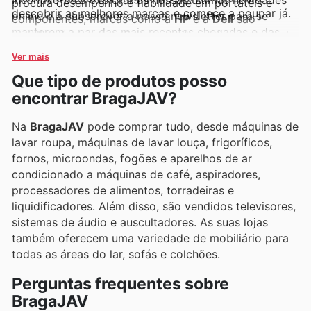
procura desempenho e fiabilidade em portáteis e
descobrir as melhores marcas e comece a poupar já.
online e a subscrever a nossa newsletter para se
componentes, marcas como a
HP
e a
Dell
são
manterem a par das mais recentes chegadas e das
escolhas frequentes. Estas e muitas outras marcas de
oportunidades de poupança por tempo limitado.
excelência estão sempre em destaque nos nossos
Ver mais
folhetos semanais, catálogos online e nas nossas in-
Que tipo de produtos posso
store promotions, onde as suas ofertas exclusivas são
encontrar BragaJAV?
reveladas.
Na
BragaJAV
pode comprar tudo, desde máquinas de
lavar roupa, máquinas de lavar louça, frigoríficos,
fornos, microondas, fogões e aparelhos de ar
condicionado a máquinas de café, aspiradores,
processadores de alimentos, torradeiras e
liquidificadores. Além disso, são vendidos televisores,
sistemas de áudio e auscultadores. As suas lojas
também oferecem uma variedade de mobiliário para
todas as áreas do lar, sofás e colchões.
Perguntas frequentes sobre
BragaJAV