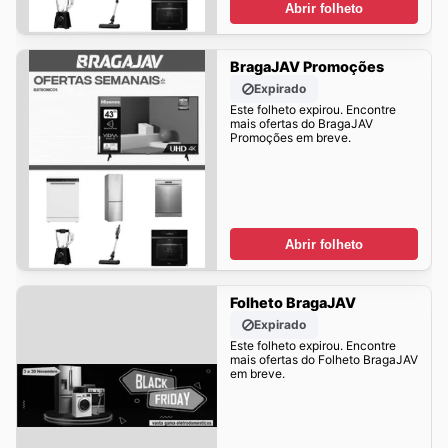
Abrir folheto
BragaJAV Promoções
Expirado
Este folheto expirou. Encontre
mais ofertas do BragaJAV
Promoções em breve.
Abrir folheto
Folheto BragaJAV
Expirado
Este folheto expirou. Encontre
mais ofertas do Folheto BragaJAV
em breve.