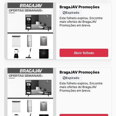
BragaJAV Promoções
Expirado
Este folheto expirou. Encontre
mais ofertas do BragaJAV
Promoções em breve.
Abrir folheto
BragaJAV Promoções
Expirado
Este folheto expirou. Encontre
mais ofertas do BragaJAV
Promoções em breve.