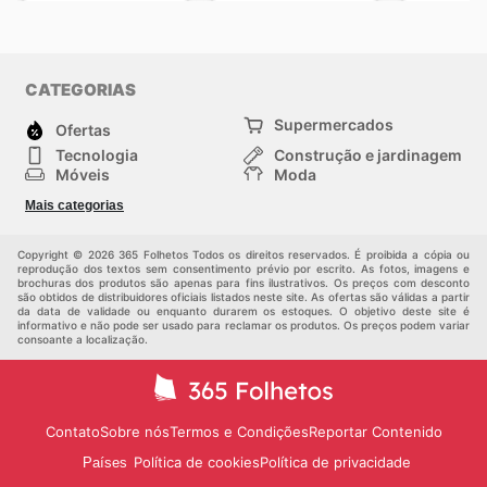
CATEGORIAS
Supermercados
Ofertas
Tecnologia
Construção e jardinagem
Móveis
Moda
Saúde e Beleza
Esportes
Mais categorias
Crianças
Outros
Copyright © 2026 365 Folhetos Todos os direitos reservados. É proibida a cópia ou
reprodução dos textos sem consentimento prévio por escrito. As fotos, imagens e
brochuras dos produtos são apenas para fins ilustrativos. Os preços com desconto
são obtidos de distribuidores oficiais listados neste site. As ofertas são válidas a partir
da data de validade ou enquanto durarem os estoques. O objetivo deste site é
informativo e não pode ser usado para reclamar os produtos. Os preços podem variar
consoante a localização.
Contato
Sobre nós
Termos e Condições
Reportar Contenido
Política de cookies
Política de privacidade
Países