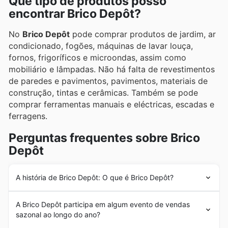
Que tipo de produtos posso
encontrar Brico Depôt?
No
Brico Depôt
pode comprar produtos de jardim, ar
condicionado, fogões, máquinas de lavar louça,
fornos, frigoríficos e microondas, assim como
mobiliário e lâmpadas. Não há falta de revestimentos
de paredes e pavimentos, pavimentos, materiais de
construção, tintas e cerâmicas. Também se pode
comprar ferramentas manuais e eléctricas, escadas e
ferragens.
Perguntas frequentes sobre Brico
Depôt
A história de Brico Depôt: O que é Brico Depôt?
A história da
Brico Depôt
começou em 2003 quando foi
A Brico Depôt participa em algum evento de vendas
criada a Brico Depôt Iberia, uma empresa que abriu a
sazonal ao longo do ano?
sua primeira loja em Espanha e depois expandiu para