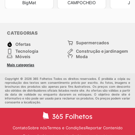
BigMat
CAMPOCHEIO
Jar
CATEGORIAS
Supermercados
Ofertas
Tecnologia
Construção e jardinagem
Móveis
Moda
Saúde e Beleza
Esportes
Mais categorias
Crianças
Outros
Copyright © 2026 365 Folhetos Todos os direitos reservados. É proibida a cópia ou
reprodução dos textos sem consentimento prévio por escrito. As fotos, imagens e
brochuras dos produtos são apenas para fins ilustrativos. Os preços com desconto
são obtidos de distribuidores oficiais listados neste site. As ofertas são válidas a partir
da data de validade ou enquanto durarem os estoques. O objetivo deste site é
informativo e não pode ser usado para reclamar os produtos. Os preços podem variar
consoante a localização.
Contato
Sobre nós
Termos e Condições
Reportar Contenido