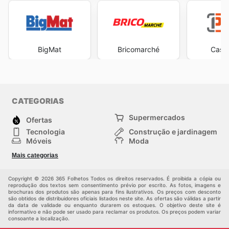
BigMat
Bricomarché
Casa 
CATEGORIAS
Supermercados
Ofertas
Tecnologia
Construção e jardinagem
Móveis
Moda
Saúde e Beleza
Esportes
Mais categorias
Crianças
Outros
Copyright © 2026 365 Folhetos Todos os direitos reservados. É proibida a cópia ou
reprodução dos textos sem consentimento prévio por escrito. As fotos, imagens e
brochuras dos produtos são apenas para fins ilustrativos. Os preços com desconto
são obtidos de distribuidores oficiais listados neste site. As ofertas são válidas a partir
da data de validade ou enquanto durarem os estoques. O objetivo deste site é
informativo e não pode ser usado para reclamar os produtos. Os preços podem variar
consoante a localização.