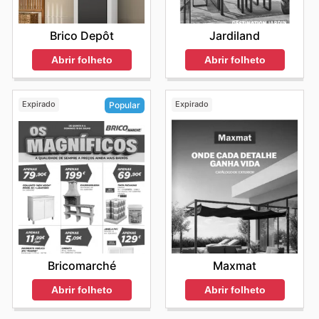
Brico Depôt
Jardiland
Abrir folheto
Abrir folheto
Expirado
Expirado
Popular
Maxmat
Bricomarché
Abrir folheto
Abrir folheto