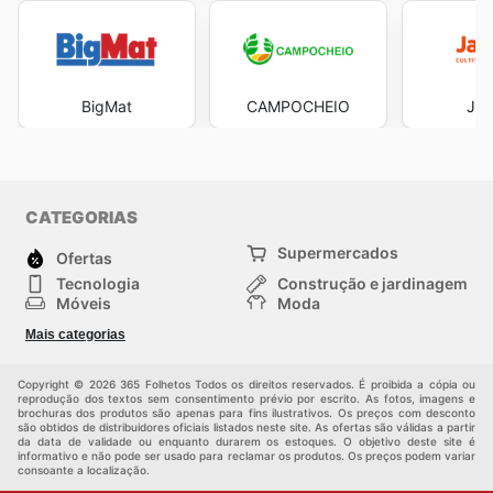
BigMat
CAMPOCHEIO
Jar
CATEGORIAS
Supermercados
Ofertas
Tecnologia
Construção e jardinagem
Móveis
Moda
Saúde e Beleza
Esportes
Mais categorias
Crianças
Outros
Copyright © 2026 365 Folhetos Todos os direitos reservados. É proibida a cópia ou
reprodução dos textos sem consentimento prévio por escrito. As fotos, imagens e
brochuras dos produtos são apenas para fins ilustrativos. Os preços com desconto
são obtidos de distribuidores oficiais listados neste site. As ofertas são válidas a partir
da data de validade ou enquanto durarem os estoques. O objetivo deste site é
informativo e não pode ser usado para reclamar os produtos. Os preços podem variar
consoante a localização.