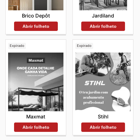
Brico Depôt
Jardiland
Abrir folheto
Abrir folheto
Expirado
Expirado
Maxmat
Stihl
Abrir folheto
Abrir folheto