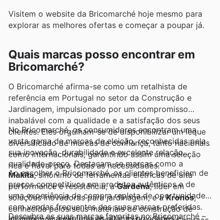
Visitem o website da Bricomarché hoje mesmo para
explorar as melhores ofertas e começar a poupar já.
Quais marcas posso encontrar em
Bricomarché?
O Bricomarché afirma-se como um retalhista de
referência em Portugal no setor da Construção e
Jardinagem, impulsionado por um compromisso
inabalável com a qualidade e a satisfação dos seus
No Bricomarché, os consumidores encontram uma
clientes. Eles orgulham-se de disponibilizar um leque
vasta gama de marcas de eleição, reconhecidas pela
diversificado de marcas de confiança, tanto nacionais
sua inovação, durabilidade e excelente relação
como internacionais, garantindo assim uma seleção
qualidade-preço. Destacam-se marcas como a
rica e fiável para todas as necessidades.
Ao escolher o Bricomarché, os clientes beneficiam de
Makita
, sinónimo de ferramentas elétricas de alta
preços competitivos em produtos autênticos e de
performance e resistência, a
Gardena
, líder em
uma experiência de compra repleta de oportunidades,
soluções inovadoras para jardinagem, e a
Kronos
,
com vendas frequentes das suas marcas preferidas.
conhecida pelos seus materiais de construção de
Descubra as suas marcas favoritas no Bricomarché –
Incentive-se a explorar as últimas novidades e
elevada qualidade e confiança. Estas e outras marcas