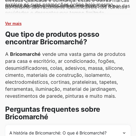
explore as suas promoções online hoje mesmo.
promoções disponíveis online, mantendo-se a par das
de renome são facilmente identificáveis nos folhetos
novidades e descontos por tempo limitado.
semanais, catálogos online e nas lojas físicas,
frequentemente acompanhadas por promoções
Ver mais
exclusivas.
Que tipo de produtos posso
encontrar Bricomarché?
A
Bricomarché
vende uma vasta gama de produtos
para casa e escritório, ar condicionado, fogões,
desumidificadores, colas, adesivos, massa, silicone,
cimento, materiais de construção, isolamento,
electrodomésticos, cortinas, prateleiras, tapetes,
ferramentas, iluminação, material de jardinagem,
revestimentos de parede, pinturas e muito mais.
Perguntas frequentes sobre
Bricomarché
A história de Bricomarché: O que é Bricomarché?