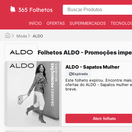
INÍCIO
OFERTAS
SUPERMERCADOS
TECNOLOG
Moda
ALDO
Folhetos ALDO - Promoções impe
ALDO - Sapatos Mulher
Expirado
Este folheto expirou. Encontre mais
ofertas do ALDO - Sapatos mulher 
breve.
Abrir folheto