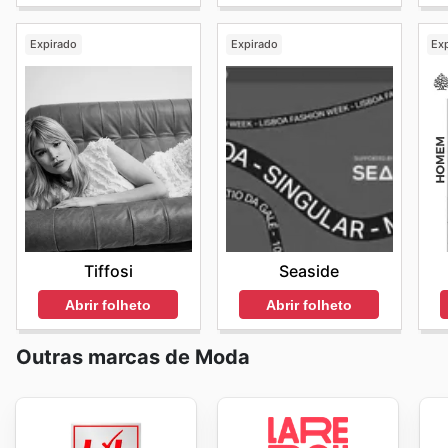
Expirado
Expirado
Ex
Tiffosi
Seaside
Abrir folheto
Abrir folheto
Outras marcas de Moda