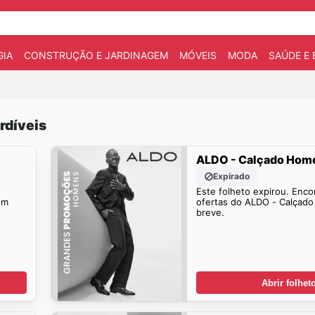
IA
CONSTRUÇÃO E JARDINAGEM
MÓVEIS
MODA
SAÚDE E 
rdíveis
ALDO - Calçado Ho
Expirado
Este folheto expirou. Enco
em
ofertas do ALDO - Calça
breve.
Abrir folhet