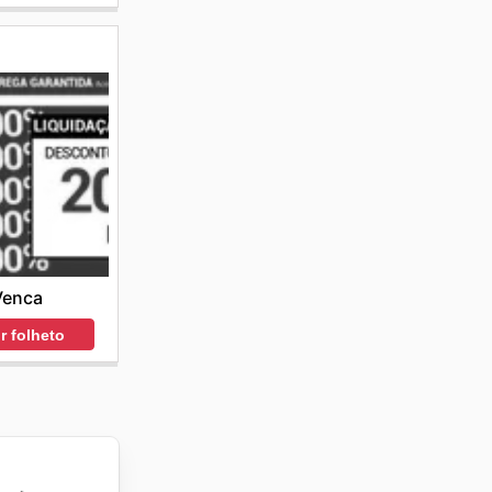
Venca
r folheto