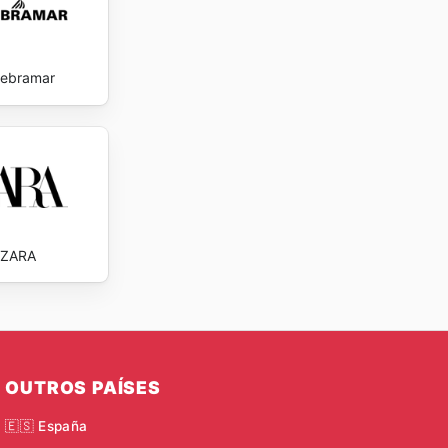
ebramar
ZARA
OUTROS PAÍSES
🇪🇸 España