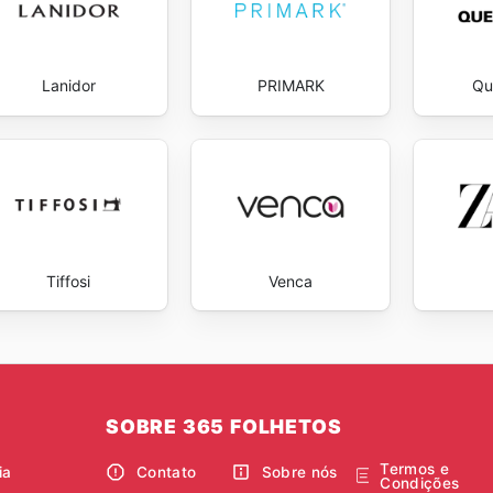
Lanidor
PRIMARK
Qu
Tiffosi
Venca
SOBRE 365 FOLHETOS
Termos e
ia
Contato
Sobre nós
Condições