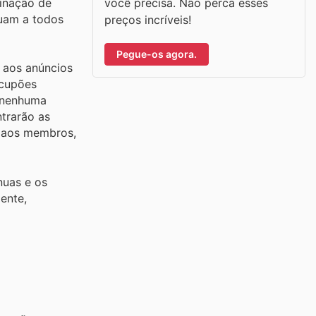
você precisa. Não perca esses
inação de
quam a todos
preços incríveis!
Pegue-os agora.
 aos anúncios
 cupões
m nenhuma
ntrarão as
s aos membros,
nuas e os
ente,