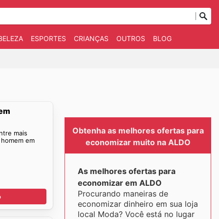
BELEZA
ESPORTES
CRIANÇAS
OUTROS
BLOG
mem
Obtenha as melhores ofertas para
ntre mais
do homem em
economizar muito na ALDO
As melhores ofertas para
economizar em ALDO
Procurando maneiras de
o
economizar dinheiro em sua loja
local Moda? Você está no lugar