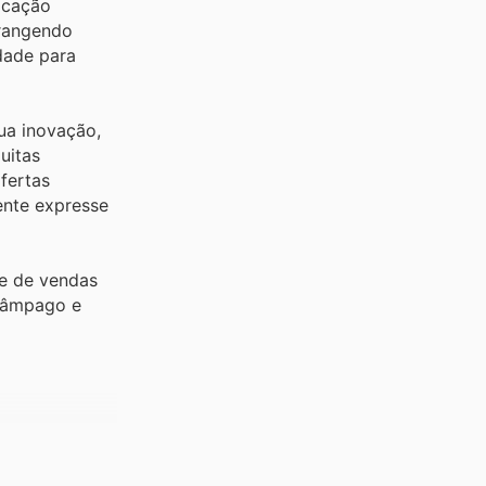
icação
brangendo
dade para
ua inovação,
uitas
fertas
ente expresse
 e de vendas
elâmpago e