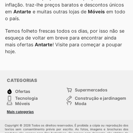
inflação.
traz-lhe preços baratos e descontos únicos
em
Antarte
e muitas outras lojas de
Móveis
em todo
o país.
Temos folheto frescas todos os dias, por isso não se
esqueça de voltar em breve para encontrar ainda
mais ofertas
Antarte
! Visite
para começar a poupar
hoje.
CATEGORIAS
Supermercados
Ofertas
Tecnologia
Construção e jardinagem
Móveis
Moda
Saúde e Beleza
Esportes
Mais categorias
Crianças
Outros
Copyright © 2026 Todos os direitos reservados. É proibida a cópia ou reprodução dos
textos sem consentimento prévio por escrito. As fotos, imagens e brochuras dos
produtos são apenas para fins ilustrativos. Os preços com desconto são obtidos de