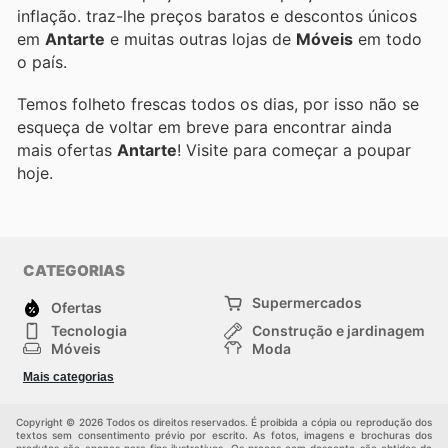
inflação.
traz-lhe preços baratos e descontos únicos
em
Antarte
e muitas outras lojas de
Móveis
em todo
o país.
Temos folheto frescas todos os dias, por isso não se
esqueça de voltar em breve para encontrar ainda
mais ofertas
Antarte
! Visite
para começar a poupar
hoje.
CATEGORIAS
Supermercados
Ofertas
Tecnologia
Construção e jardinagem
Móveis
Moda
Saúde e Beleza
Esportes
Mais categorias
Crianças
Outros
Copyright © 2026 Todos os direitos reservados. É proibida a cópia ou reprodução dos
textos sem consentimento prévio por escrito. As fotos, imagens e brochuras dos
produtos são apenas para fins ilustrativos. Os preços com desconto são obtidos de