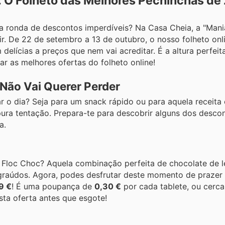
: O Folheto das Melhores Pechinchas de 
a ronda de descontos imperdíveis? Na Casa Cheia, a "Man
rir. De 22 de setembro a 13 de outubro, o nosso folheto on
lícias a preços que nem vai acreditar. É a altura perfeit
r as melhores ofertas do folheto online!
Não Vai Querer Perder
 dia? Seja para um snack rápido ou para aquela receita e
pura tentação. Prepara-te para descobrir alguns dos desco
a.
 Floc Choc? Aquela combinação perfeita de chocolate de l
 graúdos. Agora, podes desfrutar deste momento de prazer
9 €
! É uma poupança de
0,30 €
por cada tablete, ou cerc
sta oferta antes que esgote!