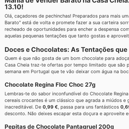
Mania de Vender Barato na Casa Cheia
13.10!
Olá, caçadores de pechinchas! Preparados para mais um
Barato" está de volta e promete fazer a sua carteira sor
recheado de oportunidades para encher a despensa com de
aquelas pequenas tentações que tanto gostas e aproveita
Doces e Chocolates: As Tentações que 
Quem é que não gosta de um bom chocolate para adoçar o
Casa Cheia traz-te ofertas por tempo limitado que são 
semana em Portugal que te vão deixar com água na boc
Chocolate Regina Floc Choc 27g
Lembras-te do sabor inconfundível do Chocolate Regina
cereais crocantes é um clássico que agrada a miúdos e
inacreditável. De
0,99 €
, passa para uns fantásticos
0,6
desconto. Não deixes escapar esta doçura e aproveite e
Pepitas de Chocolate Pantagruel 200g