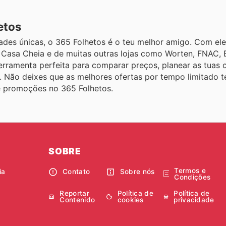
etos
des únicas, o 365 Folhetos é o teu melhor amigo. Com ele
 Casa Cheia e de muitas outras lojas como Worten, FNAC, 
 ferramenta perfeita para comparar preços, planear as tuas
. Não deixes que as melhores ofertas por tempo limitado 
e promoções no 365 Folhetos.
SOBRE
Termos e
ia
Contato
Sobre nós
Condições
Reportar
Política de
Política de
Contenido
cookies
privacidade