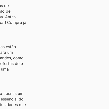
as de
olo de
ha. Antes
oar! Compre já
has estão
para um
grandes, como
ofertas de e
r uma
são apenas um
 essencial do
rtunidades que