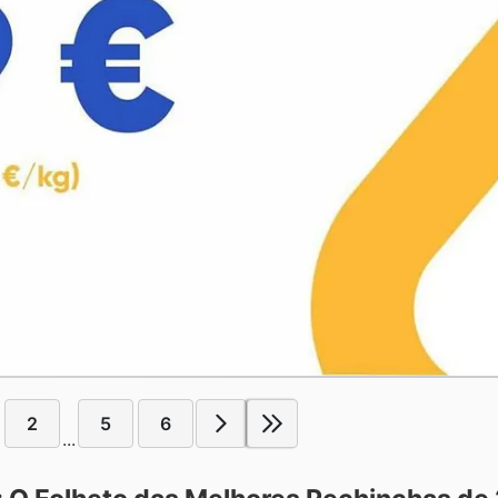
2
5
6
...