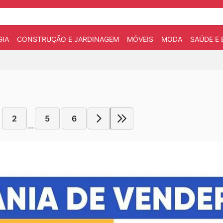
IA
CONSTRUÇÃO E JARDINAGEM
MÓVEIS
MODA
SAÚDE E 
2
5
6
...