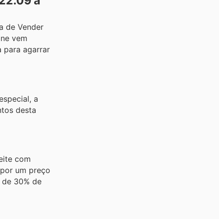
22.09 a
ia de Vender
line vem
a para agarrar
special, a
ntos desta
eite com
 por um preço
a de 30% de