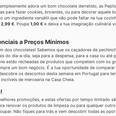
m simplesmente adora um bom chocolate derretido, as Pepit
as para fazer cookies, brownies, ou para decorar aquele b
são um ingrediente versátil que não pode faltar na tua cozin
s
2,99 €
. Poupa
1,00 €
e deixa a tua imaginação culinária v
enciais a Preços Mínimos
lém dos chocolates! Sabemos que os caçadores de pechinc
s do dia-a-dia, seja para a despensa, para a casa ou até 
online estão recheadas de produtos que competem com os 
empre um bom negócio. É a tua oportunidade de comparar 
 e descobre os descontos desta semana em Portugal para te
incríveis de mercearia na Casa Cheia.
!
 melhores promoções, e estas ofertas por tempo limitado 
ara renovar os produtos de limpeza ou para qualquer outro
poupar. Não fiques para trás e vem descobrir todas as opo