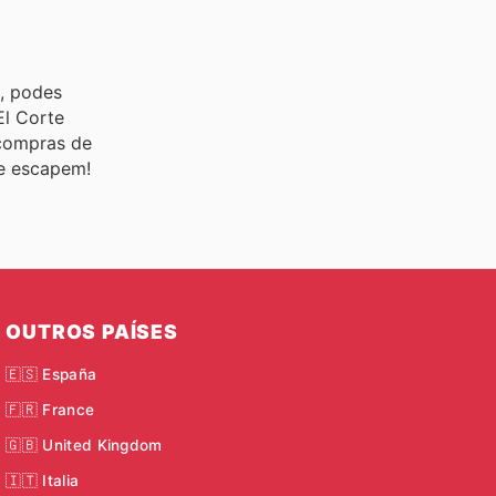
, podes
El Corte
 compras de
te escapem!
OUTROS PAÍSES
🇪🇸 España
🇫🇷 France
🇬🇧 United Kingdom
🇮🇹 Italia