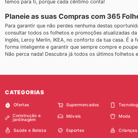
temos para ti, porque cada cêntimo conta!
Planeie as suas Compras com 365 Folh
Para garantir que não perdes nenhuma destas oportunida
consultar todos os folhetos e promoções atualizadas da
Inglés, Leroy Merlin, IKEA, no conforto da tua casa. É a
forma inteligente e garantir que sempre compre e poupe
Não perca nada! Descubra já todos os últimos folhetos 
CATEGORIAS
Ofertas
Supermercados
Tecnolog
Construção e
Móveis
Moda
jardinagem
Saúde e Beleza
Esportes
Crianças