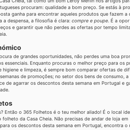
 Casa Cheia, tal como um bom Leroy Merlin nos artigos par
rtugueses procuram: qualidade a bom preço. Se estás à pr
posta ganha para encontrar aqueles produtos que fazem a 
 a despensa, a filosofia é clara:
compre e poupe
. É a opo
eços e garantir que não perdes as ofertas por tempo limit
eia.
onómico
ocura de grandes oportunidades, não perdes uma boa pro
os essenciais. Enquanto procuras o melhor preço para os 
e higiene e limpeza, é sempre bom comparar ofertas de dif
s semanas de promoções; no setor dos bens de consumo, a
nce de agarrar os descontos desta semana em Portugal e ga
ade.
etos
Então o 365 Folhetos é o teu melhor aliado! É o local idea
do folheto da Casa Cheia. Não precisas de andar de loja em 
ompara os descontos desta semana em Portugal, encontra o