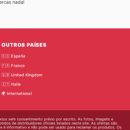
ercas nada!
OUTROS PAÍSES
🇪🇸 España
🇫🇷 France
🇬🇧 United Kingdom
🇮🇹 Italia
🌍 International
xtos sem consentimento prévio por escrito. As fotos, imagens e
dos de distribuidores oficiais listados neste site. As ofertas são
ite é informativo e não pode ser usado para reclamar os produtos. Os