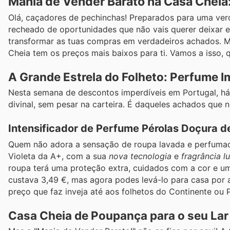
Mania de Vender Barato na Casa Cheia
Olá, caçadores de pechinchas! Preparados para uma ver
recheado de oportunidades que não vais querer deixar 
transformar as tuas compras em verdadeiros achados. M
Cheia tem os preços mais baixos para ti. Vamos a isso, 
A Grande Estrela do Folheto: Perfume I
Nesta semana de descontos imperdíveis em Portugal, há
divinal, sem pesar na carteira. É daqueles achados que 
Intensificador de Perfume Pérolas Doçura d
Quem não adora a sensação de roupa lavada e perfumada
Violeta da A+, com a sua
nova tecnologia
e
fragrância l
roupa terá uma proteção extra, cuidados com a cor e um
custava 3,49 €, mas agora podes levá-lo para casa por
preço que faz inveja até aos folhetos do Continente ou 
Casa Cheia de Poupança para o seu Lar