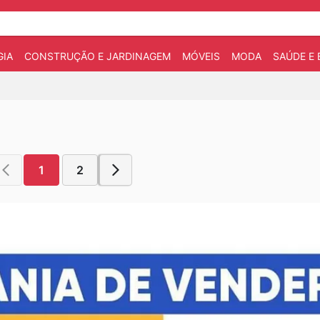
IA
CONSTRUÇÃO E JARDINAGEM
MÓVEIS
MODA
SAÚDE E 
1
2