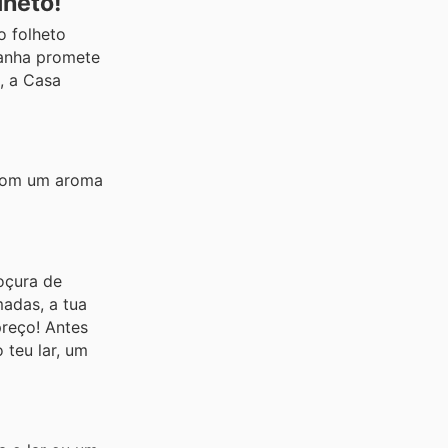
lheto!
o folheto
panha promete
, a Casa
 com um aroma
oçura de
madas, a tua
reço! Antes
 teu lar, um