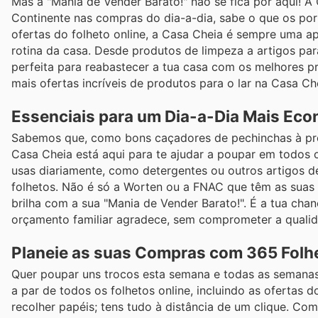
Mas a "Mania de Vender Barato!" não se fica por aqui! A
Continente nas compras do dia-a-dia, sabe o que os po
ofertas do folheto online, a Casa Cheia é sempre uma a
rotina da casa. Desde produtos de limpeza a artigos para
perfeita para reabastecer a tua casa com os melhores pr
mais ofertas incríveis de produtos para o lar na Casa Ch
Essenciais para um Dia-a-Dia Mais Ec
Sabemos que, como bons caçadores de pechinchas à pr
Casa Cheia está aqui para te ajudar a poupar em todos 
usas diariamente, como detergentes ou outros artigos d
folhetos. Não é só a Worten ou a FNAC que têm as sua
brilha com a sua "Mania de Vender Barato!". É a tua cha
orçamento familiar agradece, sem comprometer a qualid
Planeie as suas Compras com 365 Folh
Quer poupar uns trocos esta semana e todas as semanas? 
a par de todos os folhetos online, incluindo as ofertas 
recolher papéis; tens tudo à distância de um clique. C