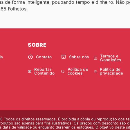
as de forma inteligente, poupando tempo e dinheiro. Não p
65 Folhetos.
SOBRE
Termos e
ia
Contato
Sobre nós
Condições
Reportar
Política de
Política de
Contenido
cookies
privacidade
 Todos os direitos reservados. É proibida a cópia ou reprodução dos te
odutos são apenas para fins ilustrativos. Os preços com desconto são obti
 da data de validade ou enquanto durarem os estoques. O objetivo deste s