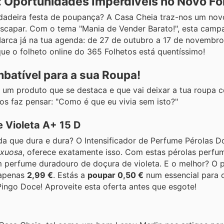
: Oportunidades Imperdíveis no Novo Fo
dadeira festa de poupança? A Casa Cheia traz-nos um nov
escapar. Com o tema "Mania de Vender Barato!", esta cam
arca já na tua agenda: de 27 de outubro a 17 de novembro
que o folheto online do 365 Folhetos está quentíssimo!
mbatível para a sua Roupa!
 um produto que se destaca e que vai deixar a tua roupa
nos faz pensar: "Como é que eu vivia sem isto?"
e Violeta A+ 15 D
 que dura e dura? O Intensificador de Perfume Pérolas D
uxuosa
, oferece exatamente isso. Com estas pérolas perfu
 perfume duradouro de doçura de violeta. E o melhor? O p
 apenas
2,99 €
. Estás a
poupar 0,50 €
num essencial para o
Pingo Doce! Aproveite esta oferta antes que esgote!