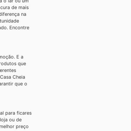
a o lar ou um
ocura de mais
diferença na
rtunidade
ado. Encontre
moção. E a
produtos que
erentes
 Casa Cheia
rantir que o
l para ficares
loja ou de
 melhor preço