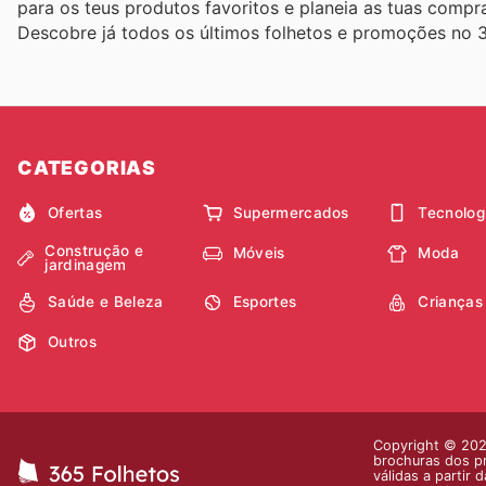
para os teus produtos favoritos e planeia as tuas compr
Descobre já todos os últimos folhetos e promoções no 3
CATEGORIAS
Ofertas
Supermercados
Tecnolog
Construção e
Móveis
Moda
jardinagem
Saúde e Beleza
Esportes
Crianças
Outros
Copyright © 2026
brochuras dos pr
válidas a partir