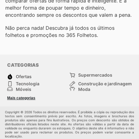
comparar ofertas de forma rápida e inteligente. É a
melhor forma de poupar tempo e dinheiro,
encontrando sempre os descontos que valem a pena.
Não perca nada! Descubra já todos os últimos
folhetos e promoções no 365 Folhetos.
CATEGORIAS
Supermercados
Ofertas
Tecnologia
Construção e jardinagem
Móveis
Moda
Saúde e Beleza
Esportes
Mais categorias
Crianças
Outros
Copyright © 2026 Todos os direitos reservados. É proibida a cópia ou reprodução dos
textos sem consentimento prévio por escrito. As fotos, imagens e brochuras dos
produtos são apenas para fins ilustrativos. Os preços com desconto são obtidos de
distribuidores oficiais listados neste site. As ofertas são válidas a partir da data de
validade ou enquanto durarem os estoques. O objetivo deste site é informativo e não
pode ser usado para reclamar os produtos. Os preços podem variar consoante a
localização.