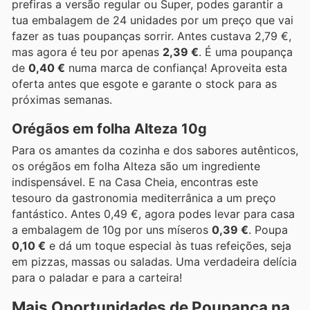
prefiras a versão regular ou Super, podes garantir a
tua embalagem de 24 unidades por um preço que vai
fazer as tuas poupanças sorrir. Antes custava 2,79 €,
mas agora é teu por apenas
2,39 €
. É uma poupança
de
0,40 €
numa marca de confiança! Aproveita esta
oferta antes que esgote e garante o stock para as
próximas semanas.
Orégãos em folha Alteza 10g
Para os amantes da cozinha e dos sabores autênticos,
os orégãos em folha Alteza são um ingrediente
indispensável. E na Casa Cheia, encontras este
tesouro da gastronomia mediterrânica a um preço
fantástico. Antes 0,49 €, agora podes levar para casa
a embalagem de 10g por uns míseros
0,39 €
. Poupa
0,10 €
e dá um toque especial às tuas refeições, seja
em pizzas, massas ou saladas. Uma verdadeira delícia
para o paladar e para a carteira!
Mais Oportunidades de Poupança na