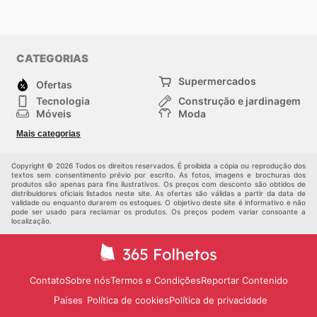
CATEGORIAS
Supermercados
Ofertas
Tecnologia
Construção e jardinagem
Móveis
Moda
Saúde e Beleza
Esportes
Mais categorias
Crianças
Outros
Copyright © 2026 Todos os direitos reservados. É proibida a cópia ou reprodução dos
textos sem consentimento prévio por escrito. As fotos, imagens e brochuras dos
produtos são apenas para fins ilustrativos. Os preços com desconto são obtidos de
distribuidores oficiais listados neste site. As ofertas são válidas a partir da data de
validade ou enquanto durarem os estoques. O objetivo deste site é informativo e não
pode ser usado para reclamar os produtos. Os preços podem variar consoante a
localização.
Contato
Sobre nós
Termos e Condições
Reportar Contenido
Política de cookies
Política de privacidade
Países