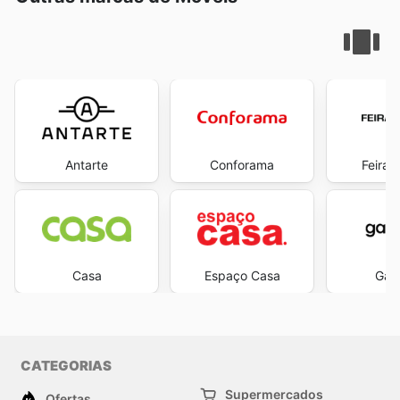
Antarte
Conforama
Feira 
Casa
Espaço Casa
Gato
CATEGORIAS
Supermercados
Ofertas