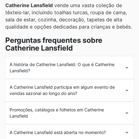
Catherine Lansfield
vende uma vasta coleção de
têxteis-lar, incluindo toalhas turcas, roupa de cama,
sala de estar, cozinha, decoração, tapetes de alta
qualidade e opções dedicadas para crianças e bebés.
Perguntas frequentes sobre
Catherine Lansfield
A história de Catherine Lansfield: O que é Catherine
Lansfield?
Catherine Lansfield
tem uma longa história no mercado
A Catherine Lansfield participa em algum evento de
português, sendo uma referência no design de produtos
vendas sazonal ao longo do ano?
têxteis-lar. A empresa é reconhecida por oferecer
designs exclusivos que combinam qualidade, tecnologia
Sim, a Catherine Lansfield participa em diversos
e inovação inspirados nas últimas tendências da moda.
Promoções, catálogos e folhetos em Catherine
eventos sazonais de vendas ao longo do ano em
Atualmente,
Catherine Lansfield
caracteriza-se por ser
Lansfield
Portugal. Para ficar a par das últimas promoções e
uma marca internacional, operando em diferentes
descontos da Catherine Lansfield, consulte
países do mundo. No entanto, em Portugal, tem lojas
Catherine Lansfield
é uma empresa portuguesa,
regularmente os nossos folhetos e anúncios semanais.
A Catherine Lansfield está aberta no momento?
físicas em Bragança, Vizela, Llaves, Pueblo Real e
sediada em Ronfe Guimarães, que se dedica ao design,
Poderá encontrar ofertas especiais em todas as
Guimarães, para além de vender através da sua loja