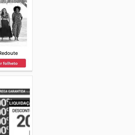
Redoute
r folheto