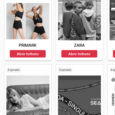
ZARA
PRIMARK
Abrir folheto
Abrir folheto
Expirado
Expirado
Ex