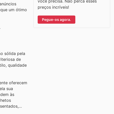
você precisa. Não perca esses
anúncios
preços incríveis!
o que um ótimo
Pegue-os agora.
.
o sólida pela
iteriosa de
ilo, qualidade
mente oferecem
ela sua
ndem às
lhetos
esentados,