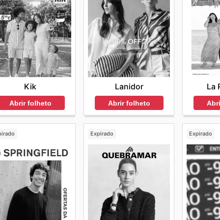
Kik
Lanidor
La 
Abrir folheto
Abrir folheto
Abri
pirado
Expirado
Expirado