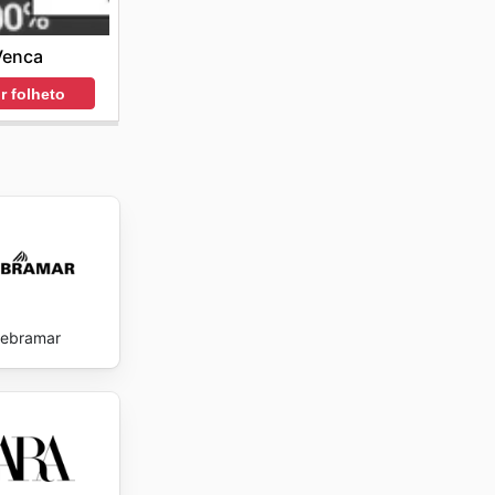
Venca
r folheto
ebramar