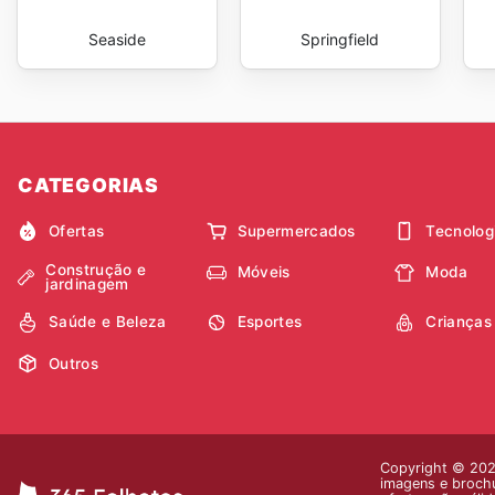
Seaside
Springfield
CATEGORIAS
Ofertas
Supermercados
Tecnolog
Construção e
Móveis
Moda
jardinagem
Saúde e Beleza
Esportes
Crianças
Outros
Copyright © 2026
imagens e brochu