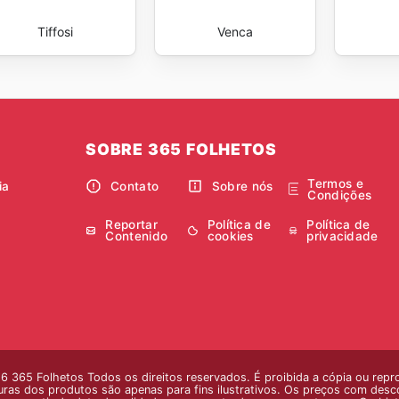
Tiffosi
Venca
SOBRE 365 FOLHETOS
Termos e
ia
Contato
Sobre nós
Condições
Reportar
Política de
Política de
Contenido
cookies
privacidade
 365 Folhetos Todos os direitos reservados. É proibida a cópia ou repr
ras dos produtos são apenas para fins ilustrativos. Os preços com descont