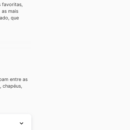
 favoritas,
 as mais
tado, que
pam entre as
, chapéus,