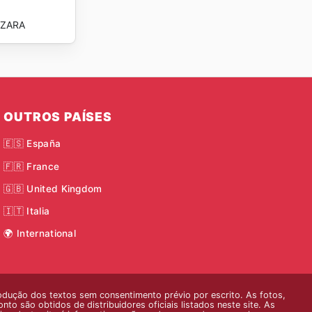
ZARA
OUTROS PAÍSES
🇪🇸 España
🇫🇷 France
🇬🇧 United Kingdom
🇮🇹 Italia
🌍 International
odução dos textos sem consentimento prévio por escrito. As fotos,
o são obtidos de distribuidores oficiais listados neste site. As