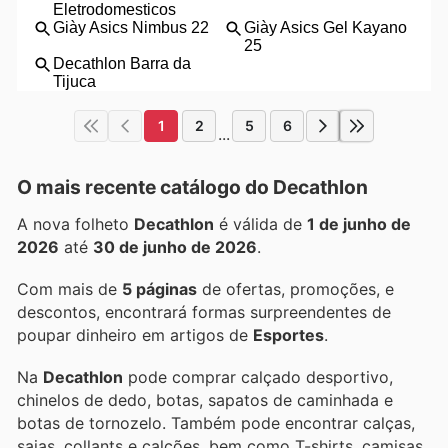
1
2
5
6
...
O mais recente catálogo do Decathlon
A nova folheto
Decathlon
é válida de
1 de junho de
2026
até
30 de junho de 2026
.
Com mais de
5 páginas
de ofertas, promoções, e
descontos, encontrará formas surpreendentes de
poupar dinheiro em artigos de
Esportes
.
Na
Decathlon
pode comprar calçado desportivo,
chinelos de dedo, botas, sapatos de caminhada e
botas de tornozelo. Também pode encontrar calças,
saias, collants e calções, bem como T-shirts, camisas,