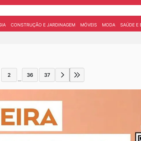
IA
CONSTRUÇÃO E JARDINAGEM
MÓVEIS
MODA
SAÚDE E 
2
36
37
...