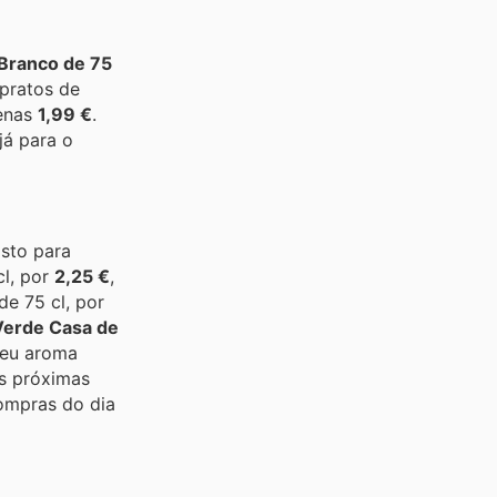
Branco de 75
 pratos de
penas
1,99 €
.
já para o
asto para
cl, por
2,25 €
,
de 75 cl, por
Verde Casa de
seu aroma
as próximas
ompras do dia