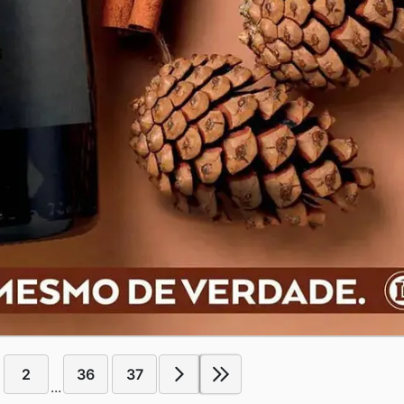
2
36
37
...