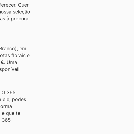
erecer. Quer
nossa seleção
as à procura
(Branco), em
tas florais e
 €
. Uma
sponível!
! O 365
 ele, podes
 forma
 e que te
o 365