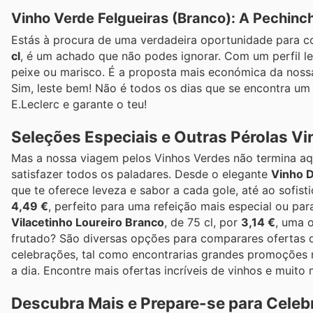
Vinho Verde Felgueiras (Branco): A Pechin
Estás à procura de uma verdadeira oportunidade para c
cl
, é um achado que não podes ignorar. Com um perfil le
peixe ou marisco. É a proposta mais económica da noss
Sim, leste bem! Não é todos os dias que se encontra um 
E.Leclerc e garante o teu!
Seleções Especiais e Outras Pérolas Vin
Mas a nossa viagem pelos Vinhos Verdes não termina aqu
satisfazer todos os paladares. Desde o elegante
Vinho 
que te oferece leveza e sabor a cada gole, até ao sofis
4,49 €
, perfeito para uma refeição mais especial ou par
Vilacetinho Loureiro Branco
, de 75 cl, por
3,14 €
, uma 
frutado? São diversas opções para comparares ofertas 
celebrações, tal como encontrarias grandes promoções n
a dia. Encontre mais ofertas incríveis de vinhos e muito 
Descubra Mais e Prepare-se para Celeb