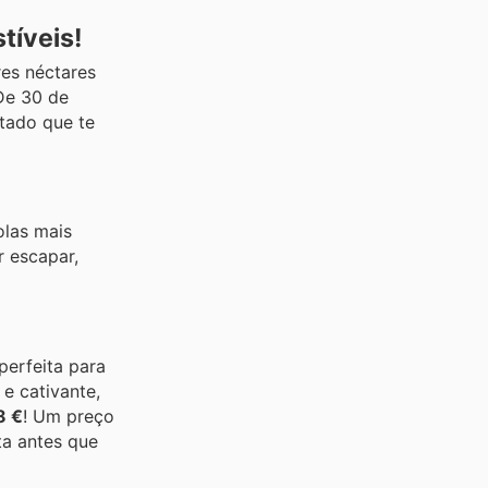
tíveis!
es néctares
 De 30 de
tado que te
olas mais
 escapar,
 perfeita para
e cativante,
8 €
! Um preço
ta antes que