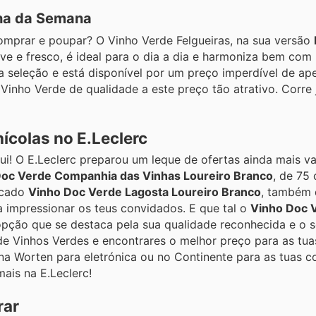
cha da Semana
omprar e poupar? O Vinho Verde Felgueiras, na sua versão
ve e fresco, é ideal para o dia a dia e harmoniza bem com
a seleção e está disponível por um preço imperdível de a
Vinho Verde de qualidade a este preço tão atrativo. Corre 
ícolas no E.Leclerc
i! O E.Leclerc preparou um leque de ofertas ainda mais v
Doc Verde Companhia das Vinhas Loureiro Branco
, de 75 
ticado
Vinho Doc Verde Lagosta Loureiro Branco
, também 
a impressionar os teus convidados. E que tal o
Vinho Doc 
opção que se destaca pela sua qualidade reconhecida e o 
de Vinhos Verdes e encontrares o melhor preço para as tu
a Worten para eletrónica ou no Continente para as tuas c
mais na E.Leclerc!
rar