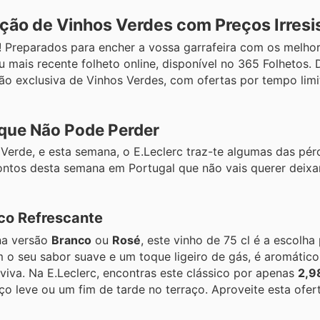
ão de Vinhos Verdes com Preços Irresis
 Preparados para encher a vossa garrafeira com os melhor
u mais recente folheto online, disponível no 365 Folhetos.
o exclusiva de Vinhos Verdes, com ofertas por tempo limi
 que Não Pode Perder
erde, e esta semana, o E.Leclerc traz-te algumas das pér
ntos desta semana em Portugal que não vais querer deixar
co Refrescante
na versão
Branco
ou
Rosé
, este vinho de 75 cl é a escolha
 seu sabor suave e um toque ligeiro de gás, é aromático 
z viva. Na E.Leclerc, encontras este clássico por apenas
2,9
ço leve ou um fim de tarde no terraço. Aproveite esta ofer