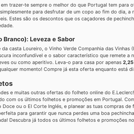
m trazer-te sempre o melhor do que Portugal tem para of
 simplesmente para desfrutar de um copo ao fim do dia, a 
veis. Estes são os descontos que os caçadores de pechinch
edade.
o Branco): Leveza e Sabor
e da casta Loureiro, o Vinho Verde Companhia das Vinhas 
cura inconfundível e o sabor característico que remete a no
 leves ou como aperitivo. Leva-o para casa por apenas
2,25
 qualquer momento! Compre já esta oferta enquanto está di
etos
des e muitas outras ofertas do folheto online do E.Leclerc
zado com os últimos folhetos e promoções em Portugal. Com
o Doce ou o El Corte Inglés, e planear as tuas compras de
perfeita para garantir que nunca perdes uma boa pechincha
da! Descubra já todos os últimos folhetos e promoções n