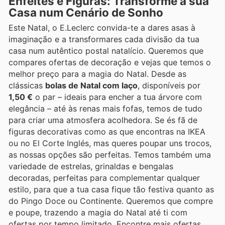
Enfeites e Figuras: Transforme a sua
Casa num Cenário de Sonho
Este Natal, o E.Leclerc convida-te a dares asas à
imaginação e a transformares cada divisão da tua
casa num autêntico postal natalício. Queremos que
compares ofertas de decoração e vejas que temos o
melhor preço para a magia do Natal. Desde as
clássicas
bolas de Natal com laço
, disponíveis por
1,50 €
o par – ideais para encher a tua árvore com
elegância – até às renas mais fofas, temos de tudo
para criar uma atmosfera acolhedora. Se és fã de
figuras decorativas como as que encontras na IKEA
ou no El Corte Inglés, mas queres poupar uns trocos,
as nossas opções são perfeitas. Temos também uma
variedade de estrelas, grinaldas e bengalas
decoradas, perfeitas para complementar qualquer
estilo, para que a tua casa fique tão festiva quanto as
do Pingo Doce ou Continente. Queremos que compre
e poupe, trazendo a magia do Natal até ti com
ofertas por tempo limitado. Encontre mais ofertas