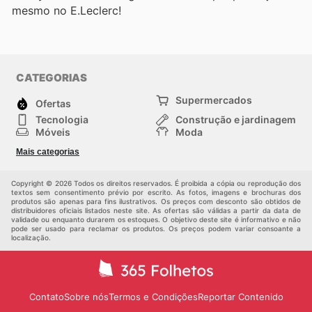
mesmo no E.Leclerc!
CATEGORIAS
Supermercados
Ofertas
Tecnologia
Construção e jardinagem
Móveis
Moda
Saúde e Beleza
Esportes
Mais categorias
Crianças
Outros
Copyright © 2026 Todos os direitos reservados. É proibida a cópia ou reprodução dos
textos sem consentimento prévio por escrito. As fotos, imagens e brochuras dos
produtos são apenas para fins ilustrativos. Os preços com desconto são obtidos de
distribuidores oficiais listados neste site. As ofertas são válidas a partir da data de
validade ou enquanto durarem os estoques. O objetivo deste site é informativo e não
pode ser usado para reclamar os produtos. Os preços podem variar consoante a
localização.
Contato
Sobre nós
Termos e Condições
Reportar Contenido