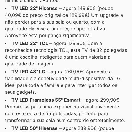
filmes e séries favoritos.
TV LED 32" Hisense
– agora 149,90€ (poupe
40,09€ do preço original de 189,99€) Um upgrade a
não perder para a sua sala ou quarto, com a
qualidade Hisense a um preço super atrativo.
Aproveite esta poupança significativa!
TV LED 32" TCL
– agora 179,90€ Com a
reconhecida tecnologia TCL, esta TV de 32 polegadas
é uma escolha inteligente para quem valoriza a
qualidade de imagem.
TV LED 43" LG
– agora 269,90€ Aproveite a
fiabilidade e a conetividade multi-dispositivo da LG,
ideal para toda a família e para interligar todos os
seus gadgets.
TV LED Frameless 55" Esmart
– agora 299,90€
Prepare-se para uma experiência visual envolvente
com este ecrã de 55 polegadas, perfeito para
transformar a sua sala num centro de entretenimento.
TV LED 50" Hisense
– agora 289,90€ (poupe