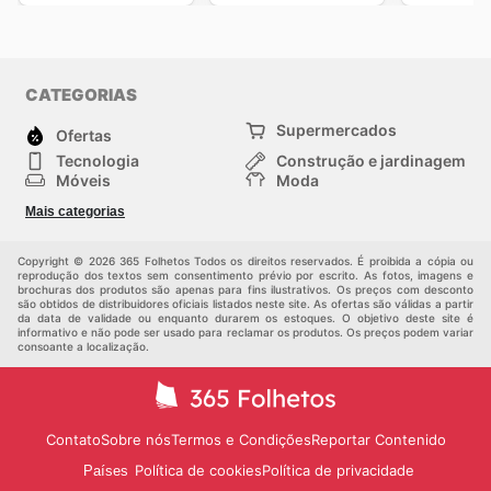
CATEGORIAS
Supermercados
Ofertas
Tecnologia
Construção e jardinagem
Móveis
Moda
Saúde e Beleza
Esportes
Mais categorias
Crianças
Outros
Copyright © 2026 365 Folhetos Todos os direitos reservados. É proibida a cópia ou
reprodução dos textos sem consentimento prévio por escrito. As fotos, imagens e
brochuras dos produtos são apenas para fins ilustrativos. Os preços com desconto
são obtidos de distribuidores oficiais listados neste site. As ofertas são válidas a partir
da data de validade ou enquanto durarem os estoques. O objetivo deste site é
informativo e não pode ser usado para reclamar os produtos. Os preços podem variar
consoante a localização.
Contato
Sobre nós
Termos e Condições
Reportar Contenido
Política de cookies
Política de privacidade
Países