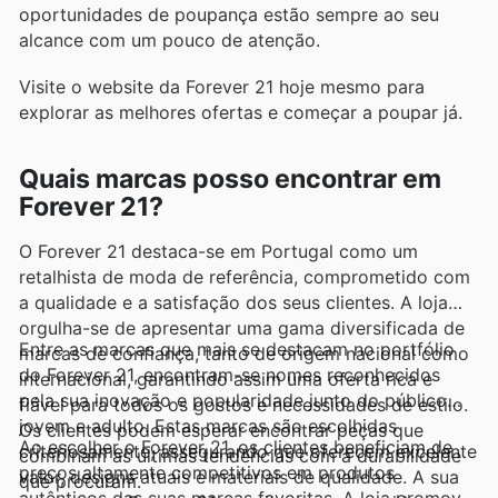
oportunidades de poupança estão sempre ao seu
alcance com um pouco de atenção.
Visite o website da Forever 21 hoje mesmo para
explorar as melhores ofertas e começar a poupar já.
Quais marcas posso encontrar em
Forever 21?
O Forever 21 destaca-se em Portugal como um
retalhista de moda de referência, comprometido com
a qualidade e a satisfação dos seus clientes. A loja
orgulha-se de apresentar uma gama diversificada de
Entre as marcas que mais se destacam no portfólio
marcas de confiança, tanto de origem nacional como
do Forever 21, encontram-se nomes reconhecidos
internacional, garantindo assim uma oferta rica e
pela sua inovação e popularidade junto do público
fiável para todos os gostos e necessidades de estilo.
jovem e adulto. Estas marcas são escolhidas
Os clientes podem esperar encontrar peças que
Ao escolher o Forever 21, os clientes beneficiam de
criteriosamente, assegurando que oferecem excelente
combinam as últimas tendências com a durabilidade
preços altamente competitivos em produtos
valor, designs atuais e materiais de qualidade. A sua
que procuram.
autênticos das suas marcas favoritas. A loja promove