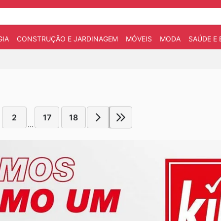
IA
CONSTRUÇÃO E JARDINAGEM
MÓVEIS
MODA
SAÚDE E 
2
17
18
...