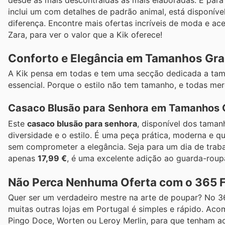
desde as mais descontraídas às mais elaboradas. E para 
inclui um com detalhes de padrão animal, está disponív
diferença. Encontre mais ofertas incríveis de moda e ac
Zara, para ver o valor que a Kik oferece!
Conforto e Elegância em Tamanhos Gra
A Kik pensa em todas e tem uma secção dedicada a tam
essencial. Porque o estilo não tem tamanho, e todas m
Casaco Blusão para Senhora em Tamanhos 
Este
casaco blusão para senhora
, disponível dos tama
diversidade e o estilo. É uma peça prática, moderna e 
sem comprometer a elegância. Seja para um dia de trabal
apenas
17,99 €
, é uma excelente adição ao guarda-roup
Não Perca Nenhuma Oferta com o 365 F
Quer ser um verdadeiro mestre na arte de poupar? No 365
muitas outras lojas em Portugal é simples e rápido. A
Pingo Doce, Worten ou Leroy Merlin, para que tenham a