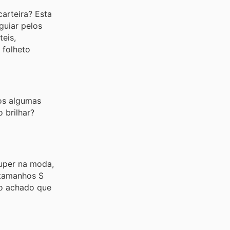
arteira? Esta
guiar pelos
eis,
 folheto
os algumas
 brilhar?
uper na moda,
 tamanhos S
ro achado que