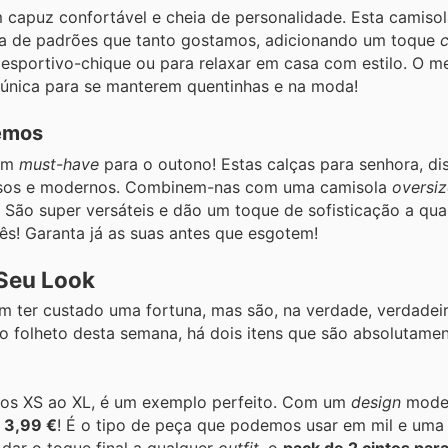
capuz confortável e cheia de personalidade. Esta camisol
nha de padrões que tanto gostamos, adicionando um toque
esportivo-chique ou para relaxar em casa com estilo. O m
única para se manterem quentinhas e na moda!
remos
 um
must-have
para o outono! Estas calças para senhora, di
erosos e modernos. Combinem-nas com uma camisola
oversi
. São super versáteis e dão um toque de sofisticação a qu
ês! Garanta já as suas antes que esgotem!
 Seu Look
 ter custado uma fortuna, mas são, na verdade, verdadei
no folheto desta semana, há dois itens que são absolutame
hos XS ao XL, é um exemplo perfeito. Com um
design
mode
s
3,99 €
! É o tipo de peça que podemos usar em mil e um