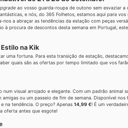
upgrade
ao vosso guarda-roupa de outono sem esvaziar a c
antásticas, e nós, do 365 Folhetos, estamos aqui para vos 
a-nos a abraçar as tendências da estação com peças versát
stão à procura de descontos desta semana em Portugal, este
stilo na Kik
ar uma fortuna. Para esta transição de estação, destacam
ber quais são as ofertas por tempo limitado que vos farão
o num visual arrojado e elegante. Com um padrão animal s
 amigas ou um passeio de fim de semana. Disponível nos
es e na tendência. O preço? Apenas
14,99 €
! É um verdadei
ta oferta antes que esgote!
e