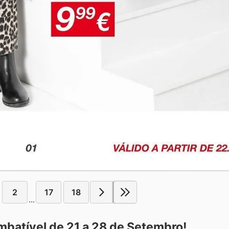
2
17
18
...
Imbatível de 21 a 28 de Setembro!