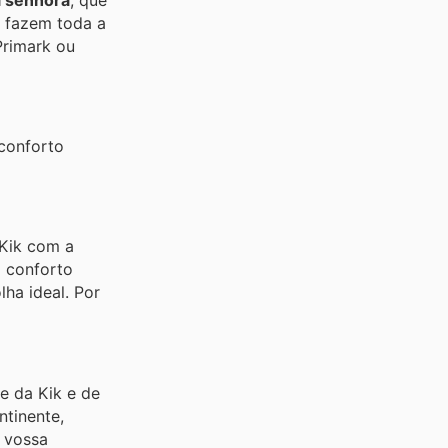
a senhora
, que
e fazem toda a
Primark ou
conforto
 Kik com a
o conforto
ha ideal. Por
e da Kik e de
tinente,
 vossa