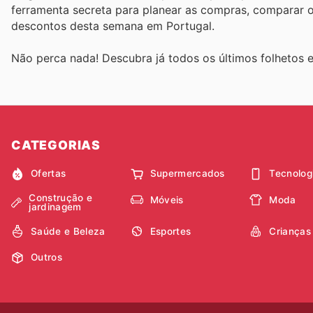
ferramenta secreta para planear as compras, comparar of
descontos desta semana em Portugal.
Não perca nada! Descubra já todos os últimos folheto
CATEGORIAS
Ofertas
Supermercados
Tecnolog
Construção e
Móveis
Moda
jardinagem
Saúde e Beleza
Esportes
Crianças
Outros