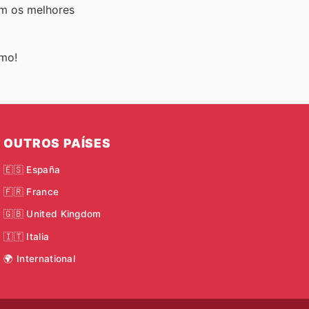
em os melhores
smo!
OUTROS PAÍSES
🇪🇸 España
🇫🇷 France
🇬🇧 United Kingdom
🇮🇹 Italia
🌍 International