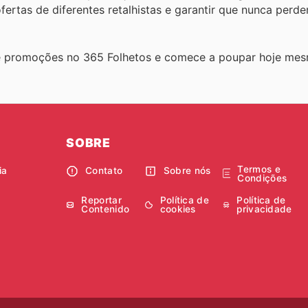
ertas de diferentes retalhistas e garantir que nunca perd
s e promoções no 365 Folhetos e comece a poupar hoje me
SOBRE
Termos e
ia
Contato
Sobre nós
Condições
Reportar
Política de
Política de
Contenido
cookies
privacidade