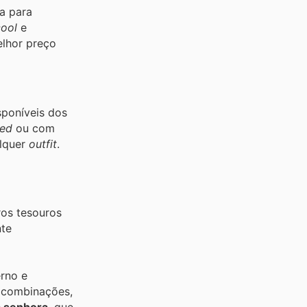
a para
cool
e
elhor preço
sponíveis dos
zed
ou com
alquer
outfit
.
ros tesouros
nte
rno e
a combinações,