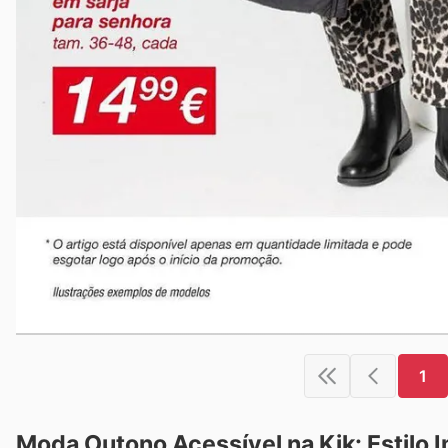
1
Moda Outono Acessível na Kik: Estilo 