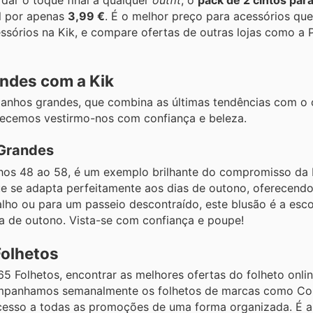
dar o toque final a qualquer
outfit
, o
pack de 2 cintos par
el por apenas
3,99 €
. É o melhor preço para acessórios qu
essórios na Kik, e compare ofertas de outras lojas como a 
ndes com a Kik
anhos grandes, que combina as últimas tendências com o 
erecemos vestirmo-nos com confiança e beleza.
Grandes
nhos 48 ao 58, é um exemplo brilhante do compromisso da
que se adapta perfeitamente aos dias de outono, oferecend
ho ou para um passeio descontraído, este blusão é a escol
a de outono. Vista-se com confiança e poupe!
olhetos
 Folhetos, encontrar as melhores ofertas do folheto onlin
companhamos semanalmente os folhetos de marcas como Con
cesso a todas as promoções de uma forma organizada. É a