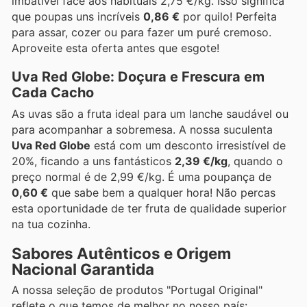
imbatível face aos habituais 2,75 €/kg. Isso significa
que poupas uns incríveis
0,86 €
por quilo! Perfeita
para assar, cozer ou para fazer um puré cremoso.
Aproveite esta oferta antes que esgote!
Uva Red Globe: Doçura e Frescura em
Cada Cacho
As uvas são a fruta ideal para um lanche saudável ou
para acompanhar a sobremesa. A nossa suculenta
Uva Red Globe
está com um desconto irresistível de
20%, ficando a uns fantásticos
2,39 €/kg
, quando o
preço normal é de 2,99 €/kg. É uma poupança de
0,60 €
que sabe bem a qualquer hora! Não percas
esta oportunidade de ter fruta de qualidade superior
na tua cozinha.
Sabores Autênticos e Origem
Nacional Garantida
A nossa seleção de produtos "Portugal Original"
reflete o que temos de melhor no nosso país: