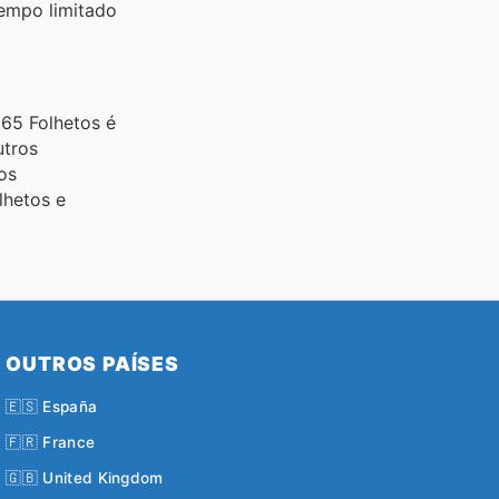
tempo limitado
65 Folhetos é
utros
os
lhetos e
OUTROS PAÍSES
🇪🇸 España
🇫🇷 France
🇬🇧 United Kingdom