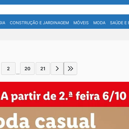
IA
CONSTRUÇÃO E JARDINAGEM
MÓVEIS
MODA
SAÚDE E 
2
20
21
...