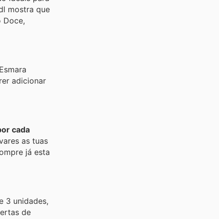
dl mostra que
o Doce,
 Esmara
rer adicionar
por cada
vares as tuas
ompre já esta
e 3 unidades,
fertas de