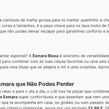
 camisola de malha grossa para te manter quentinho e chei
as cores e tamanhos, é a peça-chave para os teus looks de 
que não podes deixar escapar para garantires conforto e e
jantar especial? A
Esmara Blusa
é sinónimo de versatilidade
 para combinar com as tuas calças favoritas ou uma saia e
 para uma blusa que se adapta a mil e uma ocasiões. Aprov
Esmara que Não Podes Perder
relax e para o dia a dia, o Lidl traz-te peças que combin
s Esmara
super confortáveis e que assentam que nem uma
il que te acompanha em casa, no ginásio ou num passeio d
um clássico intemporal, agora por uns incríveis
13,99 €
. S