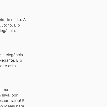
o de estilo. A
Outono. E o
legância.
 e elegância.
legante. E o
eite esta
am na
 luva, por
escontraído! E
ão ideais para