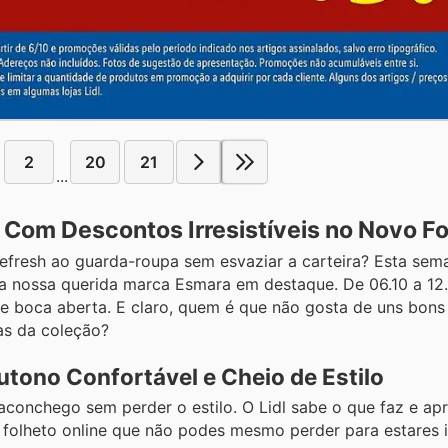
2
20
21
...
Com Descontos Irresistíveis no Novo Fo
efresh ao guarda-roupa sem esvaziar a carteira? Esta sema
 a nossa querida marca Esmara em destaque. De 06.10 a 12
de boca aberta. E claro, quem é que não gosta de uns bon
as da coleção?
tono Confortável e Cheio de Estilo
onchego sem perder o estilo. O Lidl sabe o que faz e ap
 folheto online que não podes mesmo perder para estares