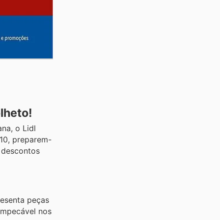
lheto!
na, o Lidl
.10, preparem-
s descontos
resenta peças
 impecável nos