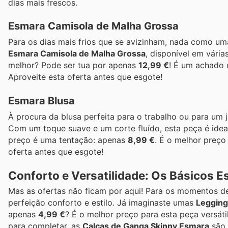
dias mais frescos.
Esmara Camisola de Malha Grossa
Para os dias mais frios que se avizinham, nada como uma
Esmara Camisola de Malha Grossa
, disponível em vári
melhor? Pode ser tua por apenas
12,99 €
! É um achado 
Aproveite esta oferta antes que esgote!
Esmara Blusa
À procura da blusa perfeita para o trabalho ou para um 
Com um toque suave e um corte fluído, esta peça é ideal
preço é uma tentação: apenas
8,99 €
. É o melhor preço
oferta antes que esgote!
Conforto e Versatilidade: Os Básicos 
Mas as ofertas não ficam por aqui! Para os momentos de 
perfeição conforto e estilo. Já imaginaste umas
Legging
apenas
4,99 €
? É o melhor preço para esta peça versát
para completar, as
Calças de Ganga Skinny Esmara
são 