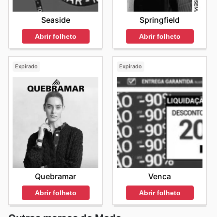
Seaside
Springfield
Abrir folheto
Abrir folheto
Expirado
Expirado
Quebramar
Venca
Abrir folheto
Abrir folheto