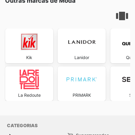
Outras marcas de Moda
Kik
Lanidor
Que
La Redoute
PRIMARK
Se
CATEGORIAS