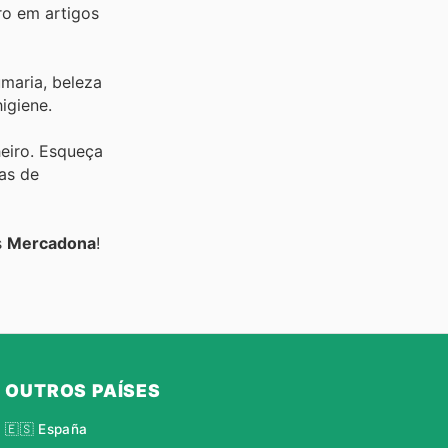
ro em artigos
maria, beleza
igiene.
heiro. Esqueça
jas de
s
Mercadona
!
OUTROS PAÍSES
🇪🇸 España