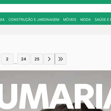
IA
CONSTRUÇÃO E JARDINAGEM
MÓVEIS
MODA
SAÚDE E 
2
24
25
...