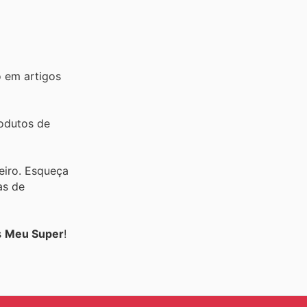
o em artigos
rodutos de
eiro. Esqueça
as de
s
Meu Super
!