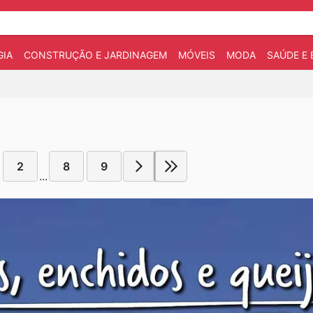
IA
CONSTRUÇÃO E JARDINAGEM
MÓVEIS
MODA
SAÚDE E 
2
8
9
...