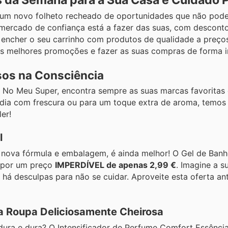
s da Semana para a Sua Casa e Cuidado 
m um novo folheto recheado de oportunidades que não po
mercado de confiança está a fazer das suas, com desconto
e encher o seu carrinho com produtos de qualidade a preço
r as melhores promoções e fazer as suas compras de forma i
os na Consciência
! No Meu Super, encontra sempre as suas marcas favoritas
 dia com frescura ou para um toque extra de aroma, temos 
er!
l
a nova fórmula e embalagem, é ainda melhor! O Gel de Banh
u por um preço
IMPERDÍVEL de apenas 2,99 €
. Imagine a s
 há desculpas para não se cuidar. Aproveite esta oferta an
a Roupa Deliciosamente Cheirosa
ura e dura? O Intensificador de Perfume Comfort Essênci