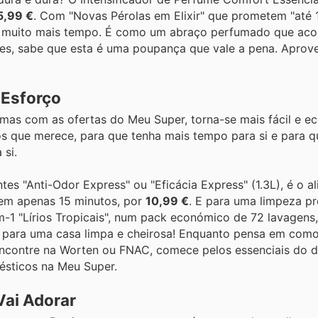
5,99 €
. Com "Novas Pérolas em Elixir" que prometem "até 
or muito mais tempo. É como um abraço perfumado que ac
res, sabe que esta é uma poupança que vale a pena. Aprove
 Esforço
 mas com as ofertas do Meu Super, torna-se mais fácil e e
s que merece, para que tenha mais tempo para si e para 
 si.
tes "Anti-Odor Express" ou "Eficácia Express" (1.3L), é o al
 em apenas 15 minutos, por
10,99 €
. E para uma limpeza p
-1 "Lírios Tropicais", num pack económico de 72 lavagens,
o para uma casa limpa e cheirosa! Enquanto pensa em como
ncontre na Worten ou FNAC, comece pelos essenciais do di
mésticos na Meu Super.
ai Adorar