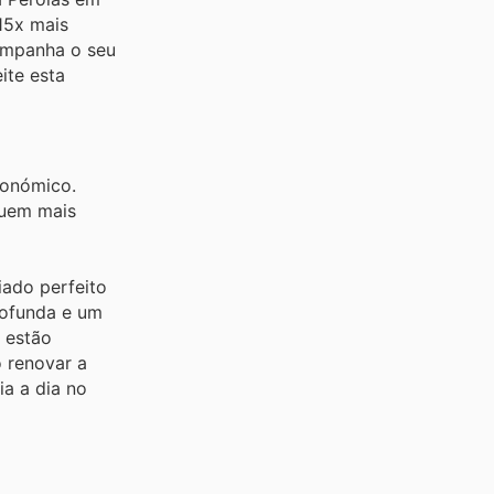
15x mais
ompanha o seu
ite esta
conómico.
quem mais
iado perfeito
rofunda e um
 estão
 renovar a
a a dia no