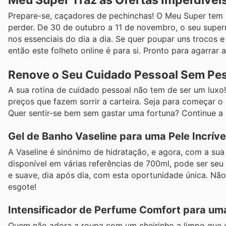
Meu Super Traz as Ofertas Imperdívei
Prepare-se, caçadores de pechinchas! O Meu Super te
perder. De 30 de outubro a 11 de novembro, o seu super
nos essenciais do dia a dia. Se quer poupar uns trocos 
então este folheto online é para si. Pronto para agarra
Renove o Seu Cuidado Pessoal Sem Pes
A sua rotina de cuidado pessoal não tem de ser um luxo
preços que fazem sorrir a carteira. Seja para começar o
Quer sentir-se bem sem gastar uma fortuna? Continue a l
Gel de Banho Vaseline para uma Pele Incríve
A Vaseline é sinónimo de hidratação, e agora, com a su
disponível em várias referências de 700ml, pode ser se
e suave, dia após dia, com esta oportunidade única. Não
esgote!
Intensificador de Perfume Comfort para um
Quem não adora a roupa com um cheirinho a limpo que d