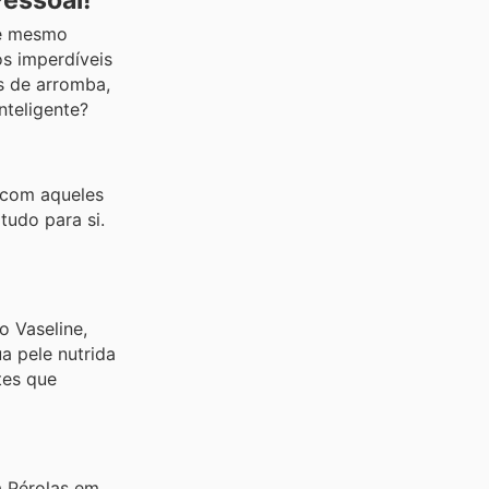
Pessoal!
de mesmo
s imperdíveis
s de arromba,
nteligente?
 com aqueles
tudo para si.
o Vaseline,
ua pele nutrida
tes que
a Pérolas em