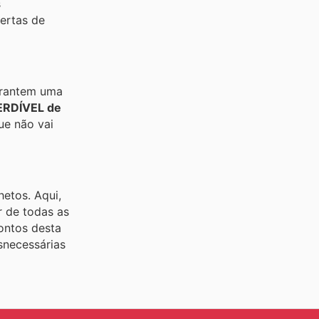
s
fertas de
garantem uma
ERDÍVEL de
ue não vai
etos. Aqui,
r de todas as
ontos desta
snecessárias