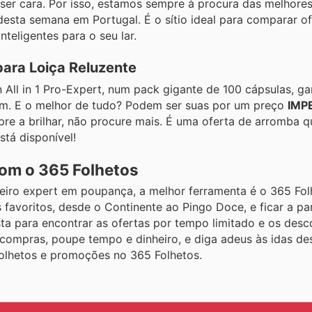
ser cara. Por isso, estamos sempre à procura das melhore
desta semana em Portugal. É o sítio ideal para comparar o
nteligentes para o seu lar.
para Loiça Reluzente
n All in 1 Pro-Expert, num pack gigante de 100 cápsulas, 
gem. E o melhor de tudo? Podem ser suas por um preço
IMP
pre a brilhar, não procure mais. É uma oferta de arromba q
stá disponível!
com o 365 Folhetos
iro expert em poupança, a melhor ferramenta é o 365 Folh
avoritos, desde o Continente ao Pingo Doce, e ficar a pa
a para encontrar as ofertas por tempo limitado e os desc
 compras, poupe tempo e dinheiro, e diga adeus às idas de
folhetos e promoções no 365 Folhetos.