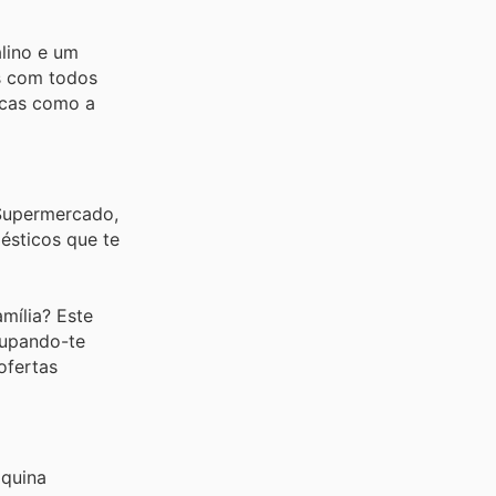
lino e um
is com todos
rcas como a
 Supermercado,
ésticos que te
mília? Este
oupando-te
ofertas
áquina