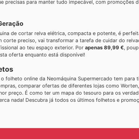
e precisas para manter tudo impecável, com promoções d
 Geração
na de cortar relva elétrica, compacta e potente, é perfeit
corte preciso, vai transformar a tarefa de cuidar do relv
issional ao teu espaço exterior. Por
apenas 89,99 €
, pou
sta oferta enquanto está disponível!
etos
 o folheto online da Neomáquina Supermercado tem para ti
 compras, comparar ofertas de diferentes lojas como Worte
lhor preço. É como ter um mapa do tesouro para os verdad
rca nada! Descubra já todos os últimos folhetos e promo