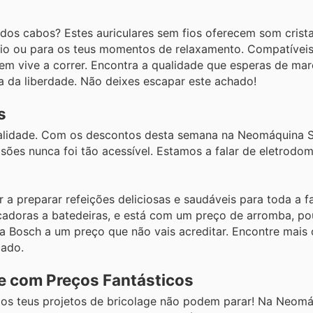
os cabos? Estes auriculares sem fios oferecem som crista
inásio ou para os teus momentos de relaxamento. Compatíve
uem vive a correr. Encontra a qualidade que esperas de ma
a da liberdade. Não deixes escapar este achado!
s
onalidade. Com os descontos desta semana na Neomáquina
isões nunca foi tão acessível. Estamos a falar de eletrodom
a preparar refeições deliciosas e saudáveis para toda a fa
picadoras a batedeiras, e está com um preço de arromba, p
a Bosch a um preço que não vais acreditar. Encontre mais 
cado.
ge com Preços Fantásticos
e os teus projetos de bricolage não podem parar! Na Neom