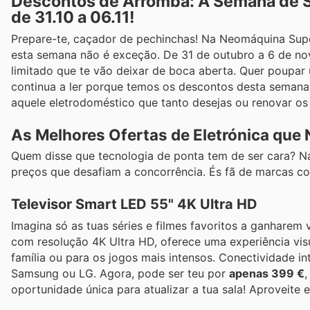
Descontos de Arromba: A Semana de 
de 31.10 a 06.11!
Prepare-te, caçador de pechinchas! Na Neomáquina Su
esta semana não é exceção. De 31 de outubro a 6 de nov
limitado que te vão deixar de boca aberta. Quer poupar 
continua a ler porque temos os descontos desta semana 
aquele eletrodoméstico que tanto desejas ou renovar os
As Melhores Ofertas de Eletrónica que
Quem disse que tecnologia de ponta tem de ser cara? N
preços que desafiam a concorrência. És fã de marcas c
Televisor Smart LED 55" 4K Ultra HD
Imagina só as tuas séries e filmes favoritos a ganharem
com resolução 4K Ultra HD, oferece uma experiência visu
família ou para os jogos mais intensos. Conectividade 
Samsung ou LG. Agora, pode ser teu por
apenas 399 €
oportunidade única para atualizar a tua sala! Aproveite 