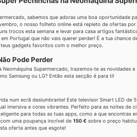
Super Pechinchas na Neomáquina Supe
permercado, sabemos que adoras uma boa oportunidade pa
embro, o nosso folheto online está repleto de ofertas po
uns trocos esta semana e levar para casa artigos fantástic
em Portugal que não vais querer perder! É a tua chance d
 teus gadgets favoritos com o melhor preço.
 Não Pode Perder
a Neomáquina Supermercado, trazemos-te as novidades e o
omo Samsung ou LG? Então esta secção é para ti!
 vida num ecrã deslumbrante! Este televisor Smart LED de 
al imersiva e cores vibrantes. Perfeito para as noites de 
inteligente para todas as tuas apps, como a que encontras
, com uma poupança incrível de
150 €
sobre o preço habitu
esta oferta antes que esgote!