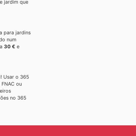
e jardim que
a para jardins
ado num
pa
30 €
e
! Usar o 365
n, FNAC ou
eiros
ções no 365