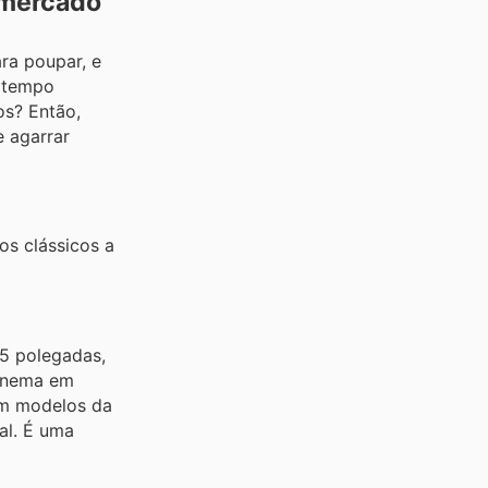
rmercado
ra poupar, e
r tempo
os? Então,
e agarrar
s clássicos a
55 polegadas,
cinema em
 em modelos da
al. É uma