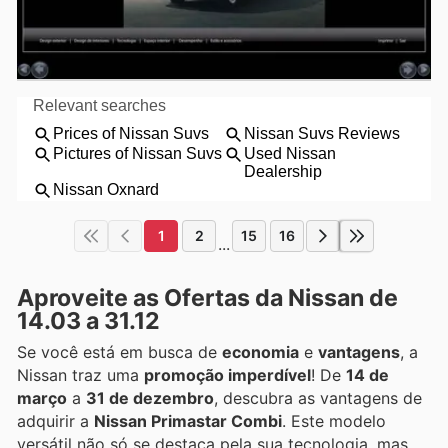
1
2
15
16
...
Aproveite as Ofertas da Nissan de
14.03 a 31.12
Se você está em busca de
economia
e
vantagens
, a
Nissan traz uma
promoção imperdível
! De
14 de
março
a
31 de dezembro
, descubra as vantagens de
adquirir a
Nissan Primastar Combi
. Este modelo
versátil não só se destaca pela sua tecnologia, mas