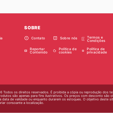
SOBRE
Termos e
ia
Contato
Sobre nós
Condições
Reportar
Política de
Política de
Contenido
cookies
privacidade
 Todos os direitos reservados. É proibida a cópia ou reprodução dos te
odutos são apenas para fins ilustrativos. Os preços com desconto são obti
 da data de validade ou enquanto durarem os estoques. O objetivo deste s
iar consoante a localização.