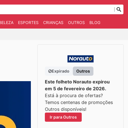
BELEZA
ESPORTES
CRIANÇAS
OUTROS
BLOG
Expirado
Outros
Este folheto Norauto expirou
em 5 de fevereiro de 2026.
Está à procura de ofertas?
Temos centenas de promoções
Outros disponíveis!
Ir para Outros