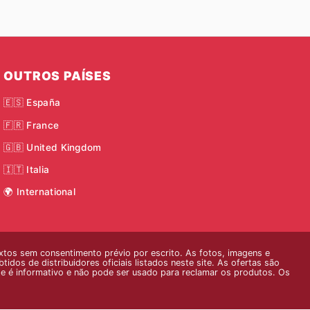
OUTROS PAÍSES
🇪🇸 España
🇫🇷 France
🇬🇧 United Kingdom
🇮🇹 Italia
🌍 International
xtos sem consentimento prévio por escrito. As fotos, imagens e
dos de distribuidores oficiais listados neste site. As ofertas são
ite é informativo e não pode ser usado para reclamar os produtos. Os