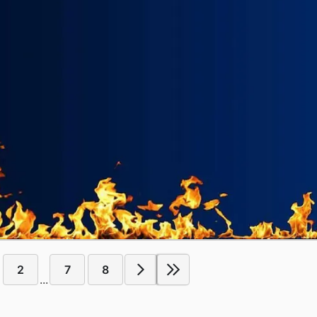
2
7
8
...