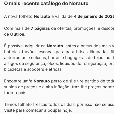
O mais recente catálogo do Norauto
A nova folheto
Norauto
é válida de
4 de janeiro de 202
Com mais de
7 páginas
de ofertas, promoções, e descon
de
Outros
.
É possível adquirir na
Norauto
jantes e pneus dos mais 
baterias, travões, escovas para para-brisas, lâmpadas, f
autorrádios e colunas, barras e bagageiras de tejadilho, 
artigos de segurança, óleos, líquidos de refrigeração, p
bicicletas e scooters elétricas.
Encontre um/a
Norauto
perto de si e tire partido de to
subida de preços e a alta inflação.
traz-lhe preços bara
todo o país.
Temos folheto frescas todos os dias, por isso não se es
Visite
para começar a poupar hoje.