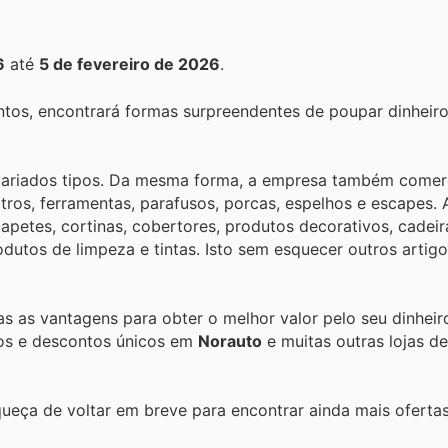
6
até
5 de fevereiro de 2026
.
tos, encontrará formas surpreendentes de poupar dinheiro
variados tipos. Da mesma forma, a empresa também comerc
iltros, ferramentas, parafusos, porcas, espelhos e escapes
tapetes, cortinas, cobertores, produtos decorativos, cadeira
rodutos de limpeza e tintas. Isto sem esquecer outros arti
das as vantagens para obter o melhor valor pelo seu dinheir
tos e descontos únicos em
Norauto
e muitas outras lojas d
queça de voltar em breve para encontrar ainda mais oferta