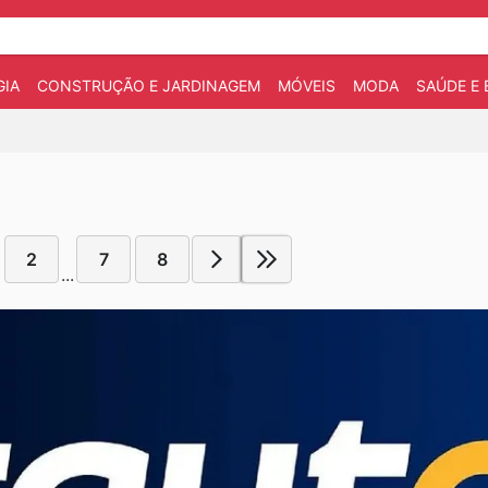
IA
CONSTRUÇÃO E JARDINAGEM
MÓVEIS
MODA
SAÚDE E 
2
7
8
...