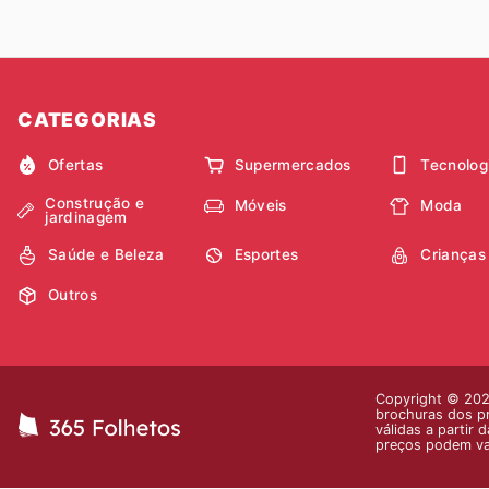
CATEGORIAS
Ofertas
Supermercados
Tecnolog
Construção e
Móveis
Moda
jardinagem
Saúde e Beleza
Esportes
Crianças
Outros
Copyright © 2026
brochuras dos pr
válidas a partir
preços podem var