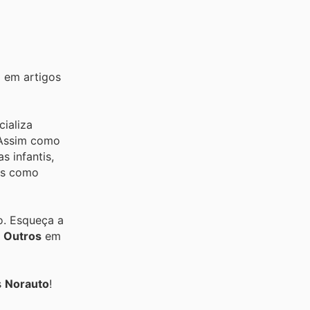
 em artigos
ializa
. Assim como
s infantis,
gos como
o. Esqueça a
e
Outros
em
s
Norauto
!