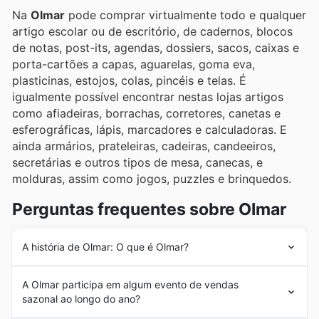
Na
Olmar
pode comprar virtualmente todo e qualquer
artigo escolar ou de escritório, de cadernos, blocos
de notas, post-its, agendas, dossiers, sacos, caixas e
porta-cartões a capas, aguarelas, goma eva,
plasticinas, estojos, colas, pincéis e telas. É
igualmente possível encontrar nestas lojas artigos
como afiadeiras, borrachas, corretores, canetas e
esferográficas, lápis, marcadores e calculadoras. E
ainda armários, prateleiras, cadeiras, candeeiros,
secretárias e outros tipos de mesa, canecas, e
molduras, assim como jogos, puzzles e brinquedos.
Perguntas frequentes sobre Olmar
A história de Olmar: O que é Olmar?
A história da
Olmar
teve início em 1973, quando
A Olmar participa em algum evento de vendas
Fernando Gomes de Oliveira abriu uma pequena loja de
sazonal ao longo do ano?
20m2 em São João da Madeira. Com muito esforço e
dedicação, o empresário foi expandindo a sua marca, e