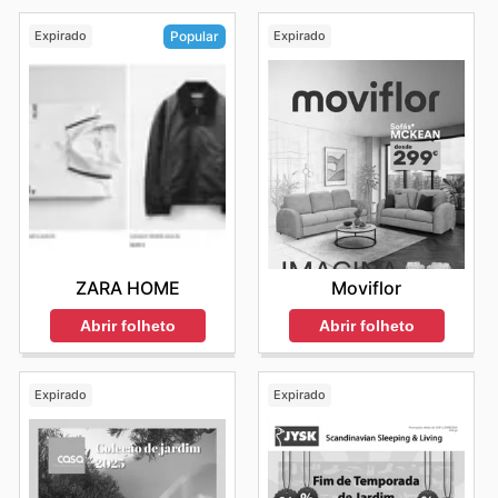
Expirado
Expirado
Popular
Moviflor
ZARA HOME
Abrir folheto
Abrir folheto
Expirado
Expirado