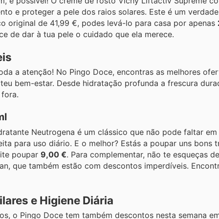
m, é possível! O creme de rosto Vichy Liftactiv Supreme c
ento e proteger a pele dos raios solares. Este é um verdad
original de 41,99 €, podes levá-lo para casa por apenas
ce de dar à tua pele o cuidado que ela merece.
eis
toda a atenção! No Pingo Doce, encontras as melhores ofer
 teu bem-estar. Desde hidratação profunda a frescura dur
fora.
ml
idratante Neutrogena é um clássico que não pode faltar em
eita para uso diário. E o melhor? Estás a poupar uns bons 
mite poupar
9,00 €
. Para complementar, não te esqueças de
ban, que também estão com descontos imperdíveis. Encont
ares e Higiene Diária
os, o Pingo Doce tem também descontos nesta semana em