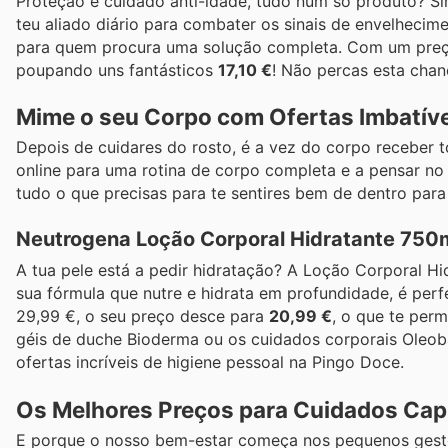
Proteção e cuidado anti-idade, tudo num só produto? Si
teu aliado diário para combater os sinais de envelhecim
para quem procura uma solução completa. Com um preço 
poupando uns fantásticos
17,10 €
! Não percas esta chan
Mime o seu Corpo com Ofertas Imbatív
Depois de cuidares do rosto, é a vez do corpo receber 
online para uma rotina de corpo completa e a pensar no
tudo o que precisas para te sentires bem de dentro para 
Neutrogena Loção Corporal Hidratante 750
A tua pele está a pedir hidratação? A Loção Corporal H
sua fórmula que nutre e hidrata em profundidade, é perf
29,99 €, o seu preço desce para
20,99 €
, o que te per
géis de duche Bioderma ou os cuidados corporais Oleo
ofertas incríveis de higiene pessoal na Pingo Doce.
Os Melhores Preços para Cuidados Capil
E porque o nosso bem-estar começa nos pequenos gest