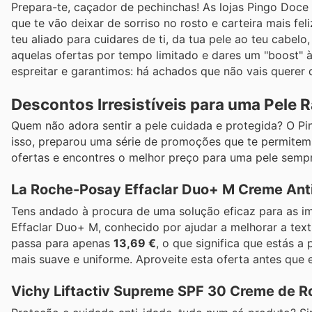
Prepara-te, caçador de pechinchas! As lojas Pingo Doc
que te vão deixar de sorriso no rosto e carteira mais f
teu aliado para cuidares de ti, da tua pele ao teu cabelo,
aquelas ofertas por tempo limitado e dares um "boost" à
espreitar e garantimos: há achados que não vais querer 
Descontos Irresistíveis para uma Pele 
Quem não adora sentir a pele cuidada e protegida? O Pi
isso, preparou uma série de promoções que te permite
ofertas e encontres o melhor preço para uma pele sempr
La Roche-Posay Effaclar Duo+ M Creme Ant
Tens andado à procura de uma solução eficaz para as i
Effaclar Duo+ M, conhecido por ajudar a melhorar a text
passa para apenas
13,69 €
, o que significa que estás a
mais suave e uniforme. Aproveite esta oferta antes que 
Vichy Liftactiv Supreme SPF 30 Creme de R