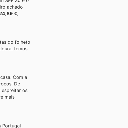
om SPF 30 é o
eiro achado
24,89 €
,
tas do folheto
adoura, temos
 casa. Com a
trocos! De
 espreitar os
re mais
 Portugal