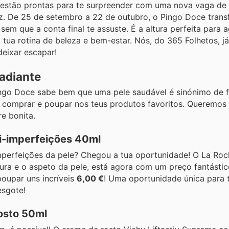
e estão prontas para te surpreender com uma nova vaga de
eliz. De 25 de setembro a 22 de outubro, o Pingo Doce tran
 sem que a conta final te assuste. É a altura perfeita para 
 tua rotina de beleza e bem-estar. Nós, do 365 Folhetos, 
deixar escapar!
Radiante
ngo Doce sabe bem que uma pele saudável é sinónimo de fe
m comprar e poupar nos teus produtos favoritos. Queremo
e bonita.
i-imperfeições 40ml
mperfeições da pele? Chegou a tua oportunidade! O La Ro
ura e o aspeto da pele, está agora com um preço fantástic
 poupar uns incríveis
6,00 €
! Uma oportunidade única para 
esgote!
osto 50ml