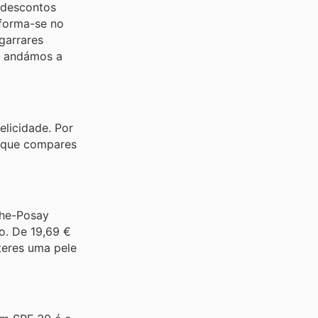
 descontos
sforma-se no
agarrares
já andámos a
licidade. Por
s que compares
che-Posay
o. De 19,69 €
teres uma pele