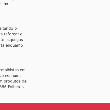
a, há
eitando o
a reforçar o
 te esqueças
rta enquanto
retalhistas em
ape nenhuma
em produtos de
365 Folhetos.