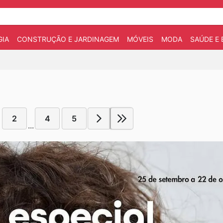
IA
CONSTRUÇÃO E JARDINAGEM
MÓVEIS
MODA
SAÚDE E 
2
4
5
...