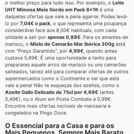
o melhor preço para tudo isso. Por exemplo, o
Leite
UHT Mimosa Meio Gordo em Pack 8x1lt
é uma
daquelas ofertas que vale a pena agarrar. Podes levá-
lo por
7,04€ o pack
, o que representa uma poupança
considerável face aos 8,00€ habituais, com cada
unidade a sair por
apenas 0,88€
. Para os amantes de
marisco, o
Miolo de Camarão Mar Ibérica 300g
está
com "Preço Garantido", por
4,99€
, quando antes
custava 5,89€. É uma oportunidade e tanto para
preparares aquele arroz de marisco ou uns camarões
salteados, talvez até para comparar ofertas de outros
supermercados como o Continente e ver que esta
vale a pena! Não te esqueças dos azeites, como o
Azeite Gallo Delicado de 75cl por 4,69€
(antes
5,49€), ou o Atum em Posta Combate a 0,99€.
Encontre mais ofertas incríveis de mercearia e
congelados na Pingo Doce.
O Essencial para a Casa e para os
Mais Pequenos, Sempre Mais Barato