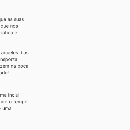
que as suas
 que nos
rática e
 aqueles dias
ansporta
azem na boca
ade!
ma inclui
ando o tempo
o uma