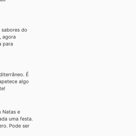
 sabores do
, agora
a para
iterrâneo. É
 apetece algo
te!
m Natas e
ada uma festa.
ero. Pode ser