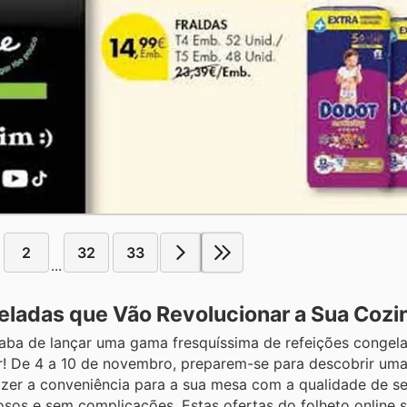
2
32
33
...
ladas que Vão Revolucionar a Sua Cozi
ba de lançar uma gama fresquíssima de refeições congela
! De 4 a 10 de novembro, preparem-se para descobrir uma
azer a conveniência para a sua mesa com a qualidade de s
iosos e sem complicações. Estas ofertas do folheto online 