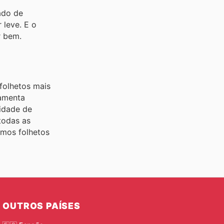
ado de
 leve. E o
r bem.
folhetos mais
ramenta
nidade de
todas as
imos folhetos
OUTROS PAÍSES