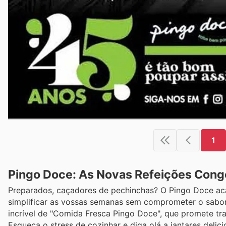
1
Pingo Doce: As Novas Refeições Conge
Preparados, caçadores de pechinchas? O Pingo Doce aca
simplificar as vossas semanas sem comprometer o sabor
incrível de "Comida Fresca Pingo Doce", que promete tr
Esqueça o stress de cozinhar e diga olá a jantares delic