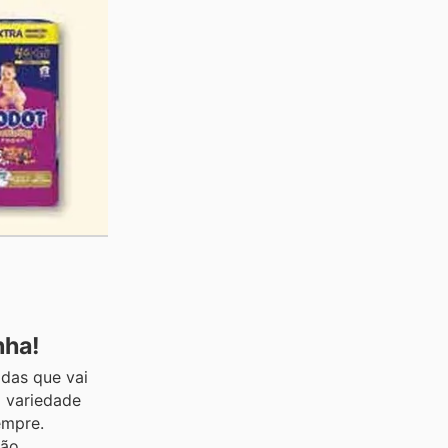
nha!
das que vai
 variedade
empre.
são