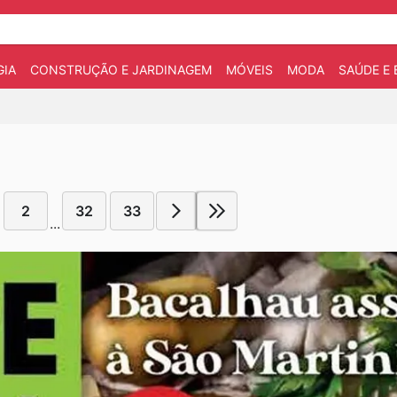
IA
CONSTRUÇÃO E JARDINAGEM
MÓVEIS
MODA
SAÚDE E 
2
32
33
...