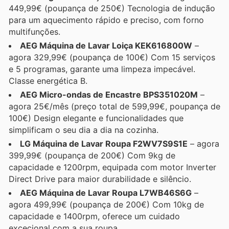
449,99€ (poupança de 250€) Tecnologia de indução
para um aquecimento rápido e preciso, com forno
multifunções.
AEG Máquina de Lavar Loiça KEK616800W
–
agora 329,99€ (poupança de 100€) Com 15 serviços
e 5 programas, garante uma limpeza impecável.
Classe energética B.
AEG Micro-ondas de Encastre BPS351020M
–
agora 25€/mês (preço total de 599,99€, poupança de
100€) Design elegante e funcionalidades que
simplificam o seu dia a dia na cozinha.
LG Máquina de Lavar Roupa F2WV7S9S1E
– agora
399,99€ (poupança de 200€) Com 9kg de
capacidade e 1200rpm, equipada com motor Inverter
Direct Drive para maior durabilidade e silêncio.
AEG Máquina de Lavar Roupa L7WB46S6G
–
agora 499,99€ (poupança de 200€) Com 10kg de
capacidade e 1400rpm, oferece um cuidado
excecional com a sua roupa.