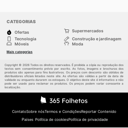
CATEGORIAS
Supermercados
Ofertas
Tecnologia
Construção e jardinagem
Móveis
Moda
Saúde e Beleza
Esportes
Mais categorias
Crianças
Outros
Copyright © 2026 Todos os direitos reservados. É proibida a cópia ou reprodução dos
textos sem consentimento prévio por escrito. As fotos, imagens e brochuras dos
produtos são apenas para fins ilustrativos. Os preços com desconto são obtidos de
distribuidores oficiais listados neste site. As ofertas são válidas a partir da data de
validade ou enquanto durarem os estoques. O objetivo deste site é informativo e não
pode ser usado para reclamar os produtos. Os preços podem variar consoante a
localização.
Contato
Sobre nós
Termos e Condições
Reportar Contenido
Política de cookies
Política de privacidade
Países