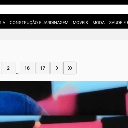
IA
CONSTRUÇÃO E JARDINAGEM
MÓVEIS
MODA
SAÚDE E 
2
16
17
...