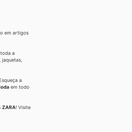
ro em artigos
 toda a
 jaquetas,
 Esqueça a
oda
em todo
s
ZARA
! Visite