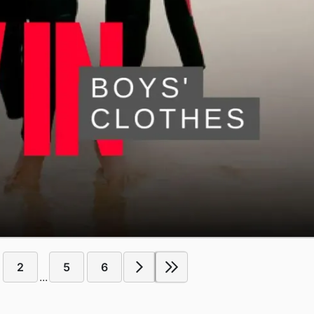
2
5
6
...