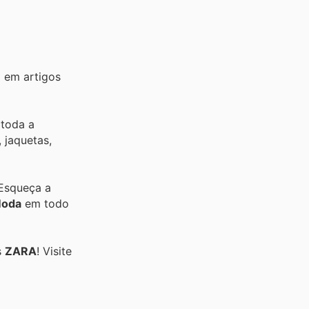
 em artigos
 toda a
 jaquetas,
 Esqueça a
oda
em todo
s
ZARA
! Visite