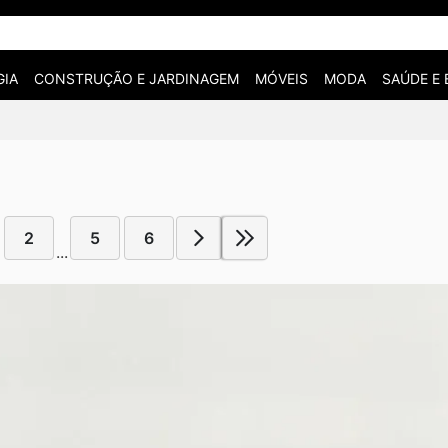
IA
CONSTRUÇÃO E JARDINAGEM
MÓVEIS
MODA
SAÚDE E 
2
5
6
...