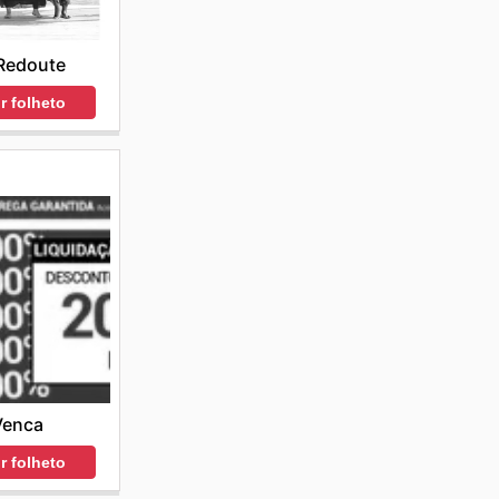
Redoute
r folheto
Venca
r folheto