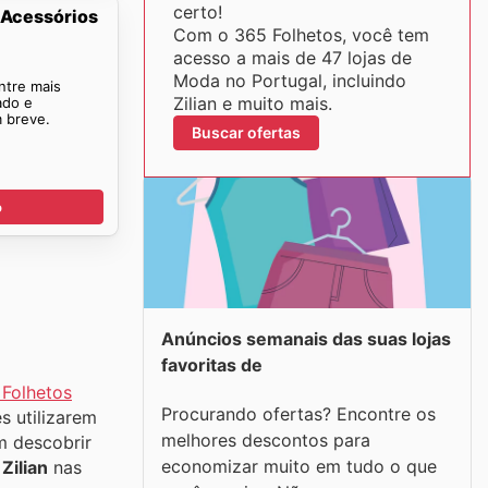
certo!
 Acessórios
Com o 365 Folhetos, você tem
acesso a mais de 47 lojas de
Moda no Portugal, incluindo
ntre mais
Zilian e muito mais.
ado e
m breve.
Buscar ofertas
o
Anúncios semanais das suas lojas
favoritas de
Folhetos
Procurando ofertas? Encontre os
s utilizarem
melhores descontos para
m descobrir
economizar muito em tudo o que
a
Zilian
nas