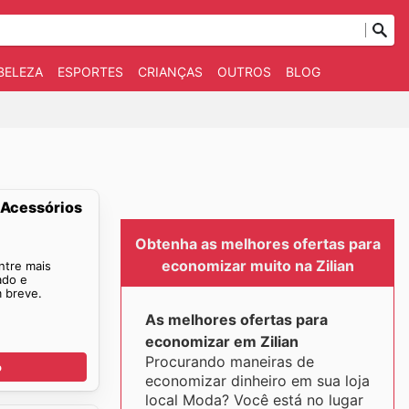
BELEZA
ESPORTES
CRIANÇAS
OUTROS
BLOG
 Acessórios
Obtenha as melhores ofertas para
economizar muito na Zilian
ntre mais
ado e
m breve.
As melhores ofertas para
economizar em Zilian
Procurando maneiras de
o
economizar dinheiro em sua loja
local Moda? Você está no lugar