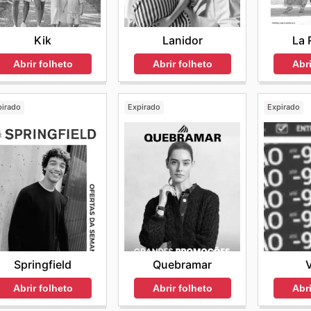
Kik
Lanidor
La 
Abrir folheto
Abrir folheto
Abri
pirado
Expirado
Expirado
Springfield
Quebramar
Abrir folheto
Abrir folheto
Abri