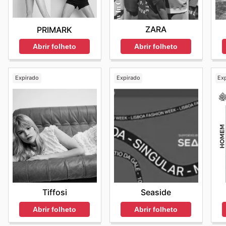
ZARA
PRIMARK
Abrir folheto
Abrir folheto
Expirado
Expirado
Ex
Tiffosi
Seaside
Abrir folheto
Abrir folheto