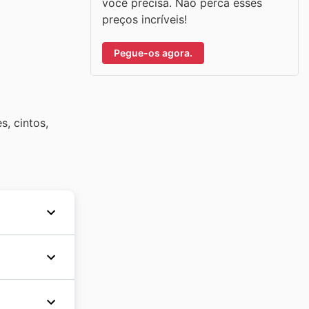
você precisa. Não perca esses
preços incríveis!
Pegue-os agora.
, cintos,
s seus
esso de
, a
Zilian
escontos
res