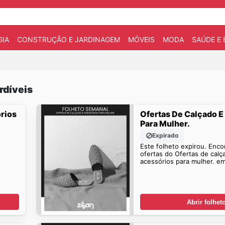
IA
CONSTRUÇÃO E JARDINAGEM
MÓVEIS
MODA
SAÚDE E 
rdíveis
rios
Ofertas De Calçado E
Para Mulher.
Expirado
Este folheto expirou. Enco
ofertas do Ofertas de calç
acessórios para mulher. e
Abrir folhet