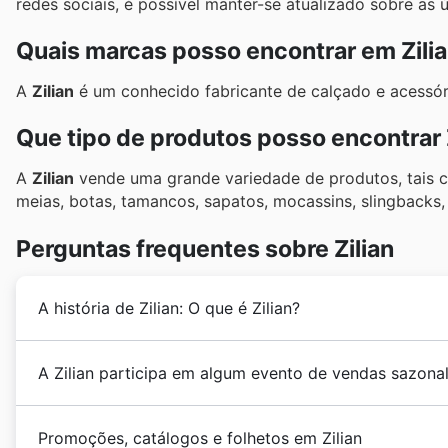
redes sociais, é possível manter-se atualizado sobre as ú
Quais marcas posso encontrar em Zili
A
Zilian
é um conhecido fabricante de calçado e acessór
Que tipo de produtos posso encontrar 
A
Zilian
vende uma grande variedade de produtos, tais co
meias, botas, tamancos, sapatos, mocassins, slingbacks,
Perguntas frequentes sobre Zilian
A história de Zilian: O que é Zilian?
A
Zilian
foi fundada há vários anos em Portugal. Desde
A Zilian participa em algum evento de vendas sazona
clientes calçado e acessórios de moda de alta qualid
expansão do negócio, com a adição de um grande núm
Sim, a Zilian participa em diversos eventos sazonai
é uma loja com elevada reputação no mercado portu
Promoções, catálogos e folhetos em Zilian
exclusivos e oportunidades imperdíveis em folheto