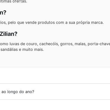
ltimas ofertas.
an?
ios, pelo que vende produtos com a sua própria marca.
Zilian?
mo luvas de couro, cachecóis, gorros, malas, porta-chaves
 sandálias e muito mais.
 o seu início, a
Zilian
tem como objetivo proporcionar ao
l ao longo do ano?
ade. Nos anos seguintes, a
Zilian
passou por um forte proc
ero de produtos e a abertura de novas lojas. Atualmente
s de promoções ao longo do ano em Portugal, oferecendo
d
guês.
s e catálogos semanais
. Para estar sempre a par das melho