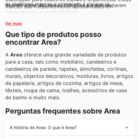
as melhores marcas e comecem a poupar já.
ficarem a par das novas coleções e a aproveitarem
marcas são frequentemente apresentadas em
descontos de duração limitada.
promoções especiais, acessíveis através dos seus
folhetos semanais, anúncios e catálogos online,
Ver mais
permitindo aos clientes descobrir as novidades e os
Que tipo de produtos posso
melhores negócios.
encontrar Area?
A
Area
oferece uma grande variedade de produtos
para a casa, tais como mobiliário, candeeiros e
candeeiros de parede, tapetes, almofadas, cortinas,
murais, objectos decorativos, molduras, livros, artigos
de papelaria, artigos de cozinha, artigos de mesa,
têxteis, roupa de cama, toalhas, acessórios de casa
de banho e muito mais.
Perguntas frequentes sobre Area
A história de Area: O que é Area?