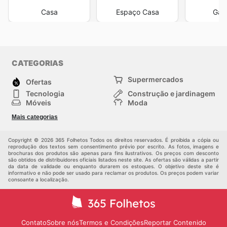
Casa
Espaço Casa
Gato
CATEGORIAS
Supermercados
Ofertas
Tecnologia
Construção e jardinagem
Móveis
Moda
Saúde e Beleza
Esportes
Mais categorias
Crianças
Outros
Copyright © 2026 365 Folhetos Todos os direitos reservados. É proibida a cópia ou
reprodução dos textos sem consentimento prévio por escrito. As fotos, imagens e
brochuras dos produtos são apenas para fins ilustrativos. Os preços com desconto
são obtidos de distribuidores oficiais listados neste site. As ofertas são válidas a partir
da data de validade ou enquanto durarem os estoques. O objetivo deste site é
informativo e não pode ser usado para reclamar os produtos. Os preços podem variar
consoante a localização.
Contato
Sobre nós
Termos e Condições
Reportar Contenido