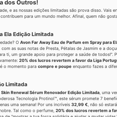
da dos Outros!
de, e as nossas edições limitadas são prova disso. Vais e
 contribuem para um mundo melhor. Afinal, quem não gost
 Ela Edição Limitada
riedade? O
Avon Far Away Eau de Parfum em Spray para El
 com as suas notas de Presta, Pétalas de Jasmim e a doçu
a ti, um grande apoio para proteger a saúde de todos!". 
tivamente:
20% dos lucros revertem a favor da Liga Portu
e é o momento para
compre e poupe
enquanto fazes a dife
o Limitada
Skin Renewal Sérum Renovador Edição Limitada
, uma ve
derosa Tecnologia Protinol™, este sérum promete 7 benefíc
penas uma semana! Por uns incríveis
32,99 €
, não só estará
 nobre. Tal como o perfume,
20% dos lucros revertem a f
a de "mostrar a tua força solidária e ajudar a mudar vidas