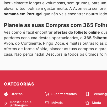
incrivelmente longas e volumosas, sem grumos, para um 
elevar o teu look sem gastar muito. A Avon está sempre
semana em Portugal
que não vais encontrar noutro lad
Planeie as suas Compras com 365 Folh
Vês como é fácil encontrar
ofertas do folheto online
que
perderes nenhuma destas oportunidades, o
365 Folheto
Avon, do Continente, Pingo Doce, e muitas outras loja
ofertas de forma rápida, planear as tuas compras e gar
casa. Não perca nada! Descubra já todos os últimos fol
CATEGORIAS
Ofertas
Supermercados
Tecnolog
Construção e
Móveis
Moda
jardinagem