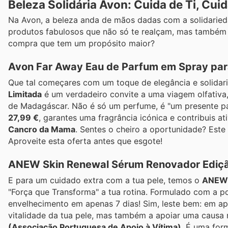
Beleza Solidária Avon: Cuida de Ti, Cui
Na Avon, a beleza anda de mãos dadas com a solidarieda
produtos fabulosos que não só te realçam, mas também
compra que tem um propósito maior?
Avon Far Away Eau de Parfum em Spray para
Que tal começares com um toque de elegância e solida
Limitada
é um verdadeiro convite a uma viagem olfativa,
de Madagáscar. Não é só um perfume, é "um presente par
27,99 €
, garantes uma fragrância icónica e contribuis a
Cancro da Mama
. Sentes o cheiro a oportunidade? Est
Aproveite esta oferta antes que esgote!
ANEW Skin Renewal Sérum Renovador Ediçã
E para um cuidado extra com a tua pele, temos o
ANEW 
"Força que Transforma" a tua rotina. Formulado com a po
envelhecimento em apenas 7 dias! Sim, leste bem: em a
vitalidade da tua pele, mas também a apoiar uma causa
(Associação Portuguesa de Apoio à Vítima)
. É uma form