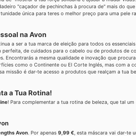
dadeiro "caçador de pechinchas à procura de" mais do qu
tunidade única para teres o melhor preço para uma pele r
essoal na Avon
ntinua a ser a tua marca de eleição para todos os essenciais
 perfeita, de cuidados para o cabelo ou de produtos de c
s. Encontrarás a mesma qualidade e inovação que procur
rfícies como o Continente ou El Corte Inglés, mas com a c
a missão é dar-te acesso a produtos que realçam a tua bel
a a Tua Rotina!
line
! Para complementar a tua rotina de beleza, que tal um 
von
engths Avon
. Por apenas
9,99 €
, esta máscara vai dar-te 