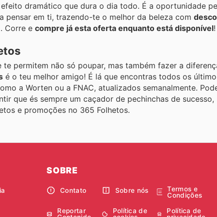
efeito dramático que dura o dia todo. É a oportunidade pe
 a pensar em ti, trazendo-te o melhor da beleza com
desco
o. Corre e
compre já esta oferta enquanto está disponível
!
etos
 te permitem não só poupar, mas também fazer a diferenç
s
é o teu melhor amigo! É lá que encontras todos os último
s como a Worten ou a FNAC, atualizados semanalmente. Po
antir que és sempre um caçador de pechinchas de sucesso, 
hetos e promoções no 365 Folhetos.
SOBRE
Termos e
ia
Contato
Sobre nós
Condições
Reportar
Política de
Política de