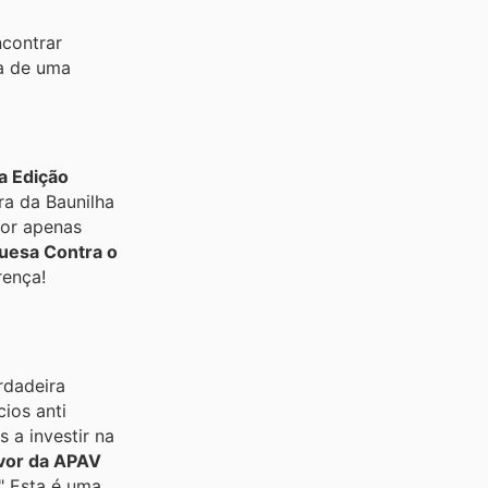
ncontrar
a de uma
a Edição
ra da Baunilha
Por apenas
guesa Contra o
rença!
rdadeira
ios anti
s a investir na
avor da APAV
." Esta é uma