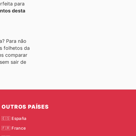
rfeita para
ntos desta
a? Para não
s folhetos da
des comparar
sem sair de
OUTROS PAÍSES
🇪🇸 España
🇫🇷 France