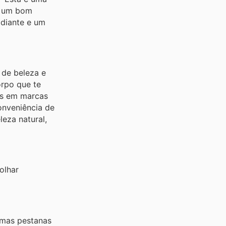
e um bom
adiante e um
 de beleza e
orpo que te
as em marcas
onveniência de
eza natural,
olhar
umas pestanas