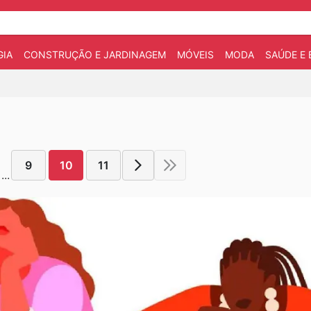
IA
CONSTRUÇÃO E JARDINAGEM
MÓVEIS
MODA
SAÚDE E 
9
10
11
...